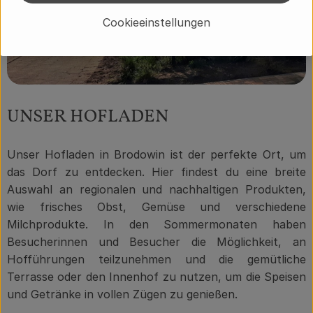
Cookieeinstellungen
UNSER HOFLADEN
Unser Hofladen in Brodowin ist der perfekte Ort, um
das Dorf zu entdecken. Hier findest du eine breite
Auswahl an regionalen und nachhaltigen Produkten,
wie frisches Obst, Gemüse und verschiedene
Milchprodukte. In den Sommermonaten haben
Besucherinnen und Besucher die Möglichkeit, an
Hofführungen teilzunehmen und die gemütliche
Terrasse oder den Innenhof zu nutzen, um die Speisen
und Getränke in vollen Zügen zu genießen.