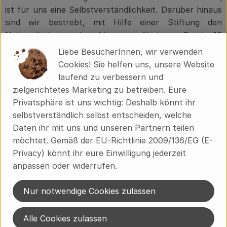
ist für uns eine Selbstverständlichkeit. Darüber hinaus
sind wir bestrebt, mit Hilfe einer Stiftung den
Naturschutz auch aktiv zu fördern. Rund 10
verschiedene Naturschutzprojekte fließen in unsere
Liebe BesucherInnen, wir verwenden
tägliche Arbeit ein und erfordern sowohl gute Planung
Cookies! Sie helfen uns, unsere Website
als auch Konsequenz bei der Einhaltung. Das Ziel ist die
laufend zu verbessern und
Vereinbarung landwirtschaftlicher Arbeit mit den
zielgerichtetes Marketing zu betreiben. Eure
Besonderheiten unserer einzigartigen Natur.
Privatsphäre ist uns wichtig: Deshalb könnt ihr
selbstverständlich selbst entscheiden, welche
Daten ihr mit uns und unseren Partnern teilen
möchtet. Gemäß der EU-Richtlinie 2009/136/EG (E-
Privacy) könnt ihr eure Einwilligung jederzeit
anpassen oder widerrufen.
Nur notwendige Cookies zulassen
Alle Cookies zulassen