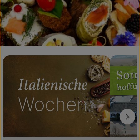
Obst & Gemüse
Getränke
Vorratskammer
Frühstück
Süßes & Salziges
Haushalt
Der Betrieb
Brodowin besuchen
Catering