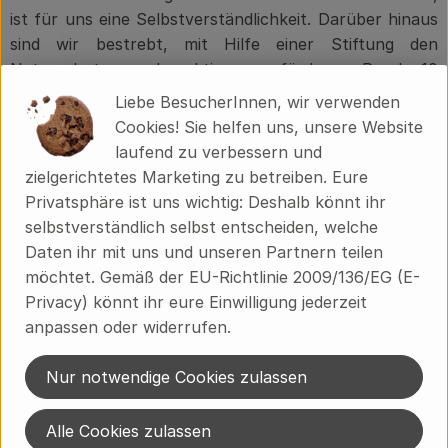
ist für uns eine Selbstverständlichkeit. Darüber hinaus
sind wir bestrebt, mit Hilfe einer Stiftung den
Naturschutz auch aktiv zu fördern. Rund 10
verschiedene Naturschutzprojekte fließen in unsere
Liebe BesucherInnen, wir verwenden
tägliche Arbeit ein und erfordern sowohl gute Planung
Cookies! Sie helfen uns, unsere Website
als auch Konsequenz bei der Einhaltung. Das Ziel ist die
laufend zu verbessern und
Vereinbarung landwirtschaftlicher Arbeit mit den
zielgerichtetes Marketing zu betreiben. Eure
Besonderheiten unserer einzigartigen Natur.
Privatsphäre ist uns wichtig: Deshalb könnt ihr
selbstverständlich selbst entscheiden, welche
Daten ihr mit uns und unseren Partnern teilen
möchtet. Gemäß der EU-Richtlinie 2009/136/EG (E-
Privacy) könnt ihr eure Einwilligung jederzeit
anpassen oder widerrufen.
Nur notwendige Cookies zulassen
Alle Cookies zulassen