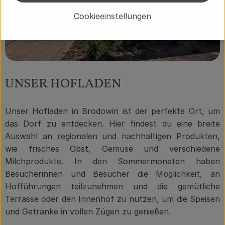
Cookieeinstellungen
UNSER HOFLADEN
Unser Hofladen in Brodowin ist der perfekte Ort, um
das Dorf zu entdecken. Hier findest du eine breite
Auswahl an regionalen und nachhaltigen Produkten,
wie frisches Obst, Gemüse und verschiedene
Milchprodukte. In den Sommermonaten haben
Besucherinnen und Besucher die Möglichkeit, an
Hofführungen teilzunehmen und die gemütliche
Terrasse oder den Innenhof zu nutzen, um die Speisen
und Getränke in vollen Zügen zu genießen.