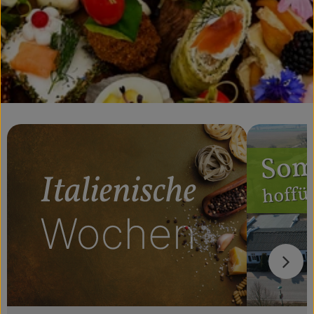
Obst & Gemüse
Getränke
Vorratskammer
Frühstück
Süßes & Salziges
Haushalt
Der Betrieb
Brodowin besuchen
Catering