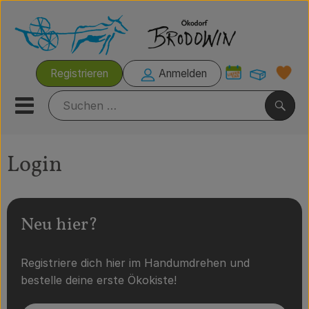
Warenk
Registrieren
Anmelden
Link
Mobiles Menu öffnen oder s
Such
Login
Italienische Wochen
Rezeptkisten
Neu hier?
Brodowiner Produkte
Registriere dich hier im Handumdrehen und
Wir empfehlen
bestelle deine erste Ökokiste!
Kühltheke