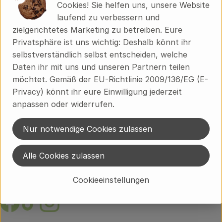
Über uns
Cookies! Sie helfen uns, unsere Website
laufend zu verbessern und
Community
zielgerichtetes Marketing zu betreiben. Eure
Du hast eine Frage zum Lieferservice?
Privatsphäre ist uns wichtig: Deshalb könnt ihr
Brodowiner Dorfstraße 89
selbstverständlich selbst entscheiden, welche
16230 Chorin OT Brodowin
Daten ihr mit uns und unseren Partnern teilen
möchtet. Gemäß der EU-Richtlinie 2009/136/EG (E-
033362 60-300
Privacy) könnt ihr eure Einwilligung jederzeit
info@brodowin.de
anpassen oder widerrufen.
Unsere Verwaltung erreichst du unter:
Weißensee 1
Nur notwendige Cookies zulassen
16230 Chorin OT Brodowin
033362 246
Alle Cookies zulassen
verwaltung@brodowin.de
Cookieeinstellungen
Folge uns auf:
Externer Link zu https://www.facebook.com/brodow
Externer Link zu https://www.tiktok.com/@oe
Externer Link zu https://www.instagram.