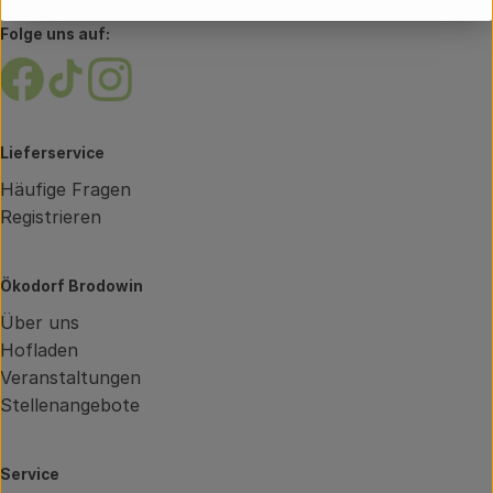
verwaltung@brodowin.de
Folge uns auf:
Externer Link zu https://www.facebook.com/brodow
Externer Link zu https://www.tiktok.com/@oe
Externer Link zu https://www.instagram.
Lieferservice
Häufige Fragen
Registrieren
Ökodorf Brodowin
Über uns
Hofladen
Veranstaltungen
Stellenangebote
Service