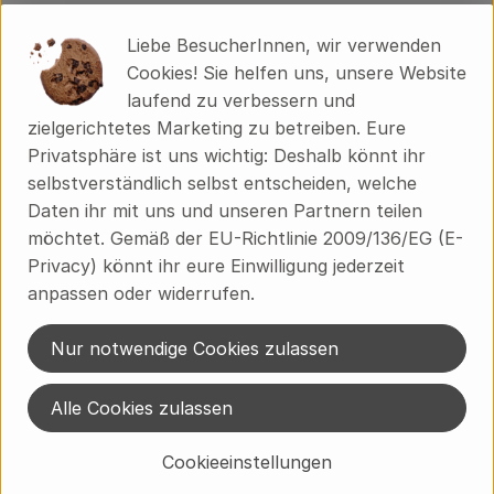
Über uns
Produkt zum Warenkorb hinzufü
Liebe BesucherInnen, wir verwenden
Community
Cookies! Sie helfen uns, unsere Website
5,59 €
/ Packung
, Preis:
laufend zu verbessern und
Eier, 10 Stück
zielgerichtetes Marketing zu betreiben. Eure
, Referenzpreis:
Regional
0,56 €
/ Stück
, Herkunft:
Privatsphäre ist uns wichtig: Deshalb könnt ihr
selbstverständlich selbst entscheiden, welche
Du hast eine Frage zum Lieferservice?
Daten ihr mit uns und unseren Partnern teilen
möchtet. Gemäß der EU-Richtlinie 2009/136/EG (E-
Brodowiner Dorfstraße 89
Privacy) könnt ihr eure Einwilligung jederzeit
16230 Chorin OT Brodowin
anpassen oder widerrufen.
033362 60-300
info@brodowin.de
Nur notwendige Cookies zulassen
Unsere Verwaltung erreichst du unter:
Weißensee 1
Alle Cookies zulassen
16230 Chorin OT Brodowin
Cookieeinstellungen
033362 246