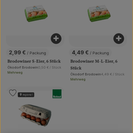
Obst & Gemüse
Getränke
Vorratskammer
Produkt zum Warenkorb hinzufü
Produ
Frühstück
2,99 €
4,49 €
/ Packung
/ Packung
, Preis:
, Preis:
Süßes & Salziges
Brodowiner S-Eier, 6 Stück
Brodowiner M-L-Eier, 6
, Referenzpreis:
Ökodorf Brodowin
0,50 €
/ Stück
Stück
, Herkunft:
Mehrweg
Haushalt
, Referenzpreis:
Ökodorf Brodowin
4,49 €
/ Stück
, Herkunft:
Mehrweg
, Verband:
Produkt zu Favouriten hinzufügen
Der Betrieb
regional
Brodowin besuchen
Catering