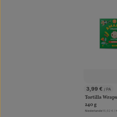
3,99 €
/ PA
, Preis:
Tortilla Wraps
240 g
, Referenz
Niederlande
16,62 €
/ 
, Herkunft: