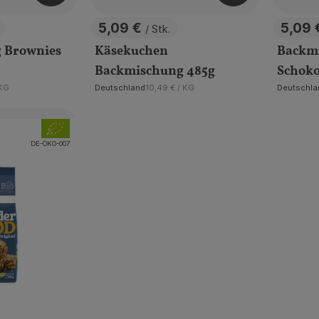
5,09 €
5,09
/ Stk.
, Preis:
, Prei
 Brownies
Käsekuchen
Backm
Backmischung 485g
Schok
zpreis:
, Referenzpreis:
 KG
Deutschland
10,49 €
/ KG
Deutschla
, Herkunft:
, Herkunft:
, Verband:
 Favouriten hinzufügen
, Kontrollstelle:
DE-ÖKO-007