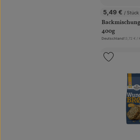
5,49 €
/ Stück
, Preis:
Backmischung
400g
, Referen
Deutschland
13,72 €
/
, Herkunft:
Produkt zu