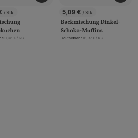
 €
5,09 €
/ Stk.
/ Stk.
s:
, Preis:
ischung
Backmischung Dinkel-
okuchen
Schoko-Muffins
, Referenzpreis:
, Referenzpreis:
nd
11,98 €
/ KG
Deutschland
16,97 €
/ KG
, Herkunft: