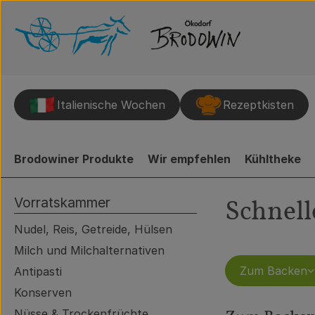
Italienische Wochen
Rezeptkisten
Brodowiner Produkte
Wir empfehlen
Kühltheke
Vorratskammer
Schnell
Nudel, Reis, Getreide, Hülsen
Milch und Milchalternativen
Zum Backen
Antipasti
Konserven
Nüsse & Trockenfrüchte