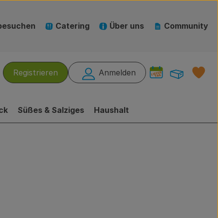
besuchen
Catering
Über uns
Community
Warenk
L
Registrieren
Anmelden
hen
ck
Süßes & Salziges
Haushalt