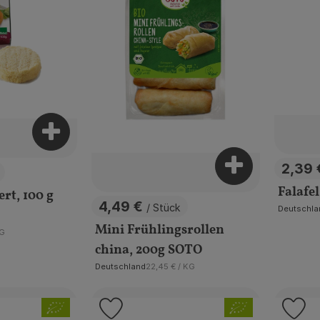
Produkt zum Warenkorb hinzufügen
2,39
Produkt zum W
, Prei
Falafe
t, 100 g
4,49 €
/ Stück
Deutschla
, Preis:
, Herkunft:
Mini Frühlingsrollen
reis:
KG
china, 200g SOTO
, Referenzpreis:
Deutschland
22,45 €
/ KG
, Herkunft:
, Verband:
, Verband:
 Favouriten hinzufügen
Produkt zu Favouriten hinzufügen
Pr