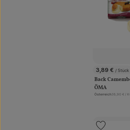
3,89 €
/ Stück
, Preis:
Back Camember
ÖMA
, Referenzp
Österreich
38,90 €
/ 
, Herkunft:
Produkt zu