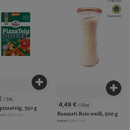
, Kontrollstelle:
IT-BIO-007
, E
Basmati
arenkorb hinzufügen
Produkt zum Warenkorb hinzufügen
Produk
 €
/ Stk.
s:
4,49 €
/ Glas
pizzateig, 350 g
, Preis:
Basmati Reis weiß, 500 g
, Referenzpreis:
nd
12,26 €
/ KG
, Referenzpreis:
Indien
8,98 €
/ KG
, Herkunft: