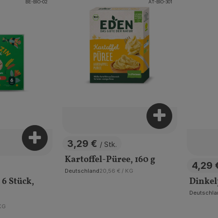
, Kontrollstelle:
, Kontrollstelle:
BE-BIO-02
AT-BIO-301
Produkt zum W
Produkt zum Warenkorb hinzufügen
3,29 €
/ Stk.
, Preis:
Kartoffel-Püree, 160 g
4,29
, Prei
, Referenzpreis:
Deutschland
20,56 €
/ KG
, Herkunft:
 6 Stück,
Dinkel
Deutschla
, Herkunft:
preis:
KG