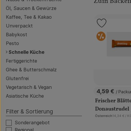
Zum Backe
Öl, Saucen & Gewürze
Kaffee, Tee & Kakao
Produkt zu
Unverpackt
Sond
Babykost
Pesto
Schnelle Küche
Fertiggerichte
Ghee & Butterschmalz
Glutenfrei
Vegetarisch & Vegan
4,59 €
/ Pack
, Preis:
Asiatische Küche
Frischer Blätte
Donaustrudel
Filter & Sortierung
, Referenzp
Österreich
14,34 €
/ K
, Herkunft:
Sonderangebot
Regional