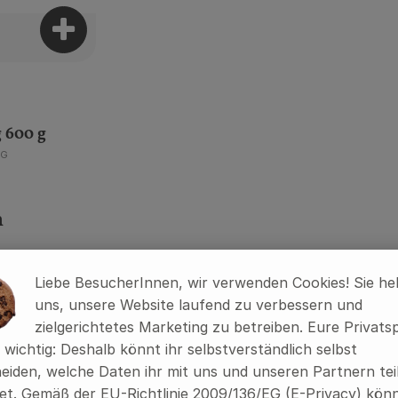
Produkt zum Warenkorb hinzufügen
 600 g
zpreis:
KG
n
Liebe BesucherInnen, wir verwenden Cookies! Sie he
, Verband:
, Verband:
 Favouriten hinzufügen
Produkt zu Favouriten hinzufügen
Pr
uns, unsere Website laufend zu verbessern und
, Kontrollstelle:
, Kontrollstelle:
AT-BIO-902
TR-BIO-161
erangebot
zielgerichtetes Marketing zu betreiben. Eure Privats
s wichtig: Deshalb könnt ihr selbstverständlich selbst
eiden, welche Daten ihr mit uns und unseren Partnern tei
t. Gemäß der EU-Richtlinie 2009/136/EG (E-Privacy) könn