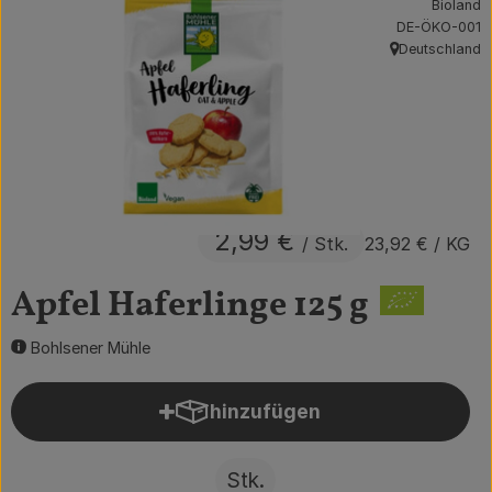
Bioland
, Kontrollstelle:
Obst & Gemüse
DE-ÖKO-001
Deutschland
, Herkunft:
Getränke
Vorratskammer
Frühstück
Süßes & Salziges
2,99 €
/ Stk.
23,92 €
/ KG
Haushalt
Apfel Haferlinge 125 g
Bohlsener Mühle
Der Betrieb
Brodowin besuchen
hinzufügen
Produkt zum Warenkorb hin
Catering
Stk.