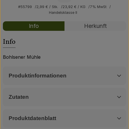
Über uns
#55799
2,99 €
/ Stk.
23,92 €
/ KG
7% MwSt
Handelsklasse II
Community
Rezepte
Info
Herkunft
Es wurden kei
Entdecke passende Rezepte
Info
Bohlsener Mühle
Produktinformationen
Zutaten
Produktdatenblatt