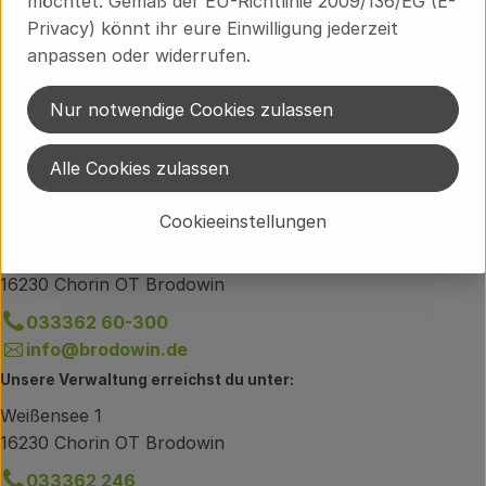
möchtet. Gemäß der EU-Richtlinie 2009/136/EG (E-
Privacy) könnt ihr eure Einwilligung jederzeit
Herkunft
anpassen oder widerrufen.
Nur notwendige Cookies zulassen
Hersteller: Ökodorf Brodowin
Alle Cookies zulassen
Brandenburg
Cookieeinstellungen
Du hast eine Frage zum Lieferservice?
Brodowiner Dorfstraße 89
16230 Chorin OT Brodowin
033362 60-300
info@brodowin.de
Unsere Verwaltung erreichst du unter:
Weißensee 1
16230 Chorin OT Brodowin
033362 246