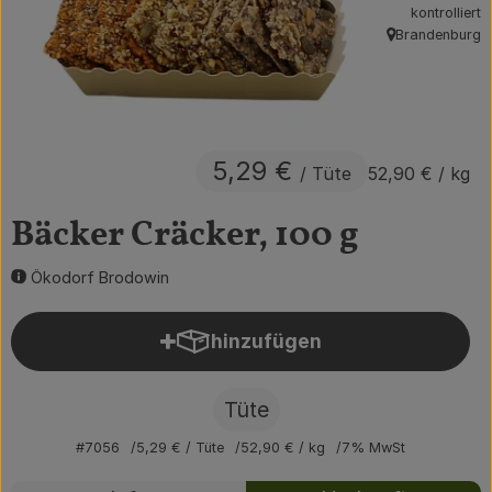
kontrolliert
Obst & Gemüse
Brandenburg
, Herkunft:
Getränke
Vorratskammer
5,29 €
/ Tüte
52,90 €
/ kg
Frühstück
Süßes & Salziges
Bäcker Cräcker, 100 g
Haushalt
Ökodorf Brodowin
hinzufügen
Produkt zum Warenkorb hin
Der Betrieb
Brodowin besuchen
Tüte
Catering
#7056
5,29 €
/ Tüte
52,90 €
/ kg
7% MwSt
Rezepte