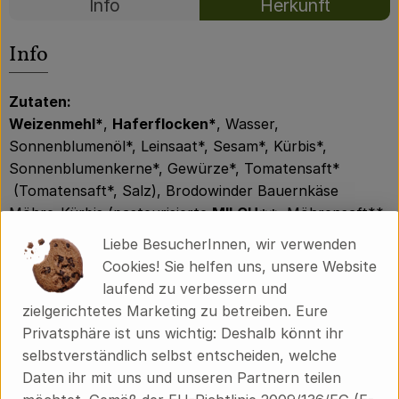
Info
Herkunft
Über uns
Es wurden kei
Entdecke passende Rezepte
Community
Info
Zutaten:
Weizenmehl*
,
Haferflocken*
, Wasser,
Sonnenblumenöl*, Leinsaat*, Sesam*, Kürbis*,
Sonnenblumenkerne*, Gewürze*, Tomatensaft*
(Tomatensaft*, Salz), Brodowinder Bauernkäse
Möhre-Kürbis (pasteurisierte
MILCH**
, Möhrensaft**,
Kürbiskerne*, Salz, Calciumchlorid, mikrobielles Lab,
Liebe BesucherInnen, wir verwenden
Milchsäurebakterien, Rotschmierebakterien), Salz
Cookies! Sie helfen uns, unsere Website
(*Zutaten aus kontrolliert biologischer Erzeugung,
laufend zu verbessern und
**Zutaten aus biodynamischer Erzeugung)
zielgerichtetes Marketing zu betreiben. Eure
Privatsphäre ist uns wichtig: Deshalb könnt ihr
selbstverständlich selbst entscheiden, welche
Produktinformationen
Daten ihr mit uns und unseren Partnern teilen