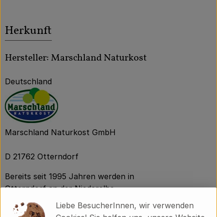
Herkunft
Hersteller: Marschland Naturkost
Deutschland
Marschland Naturkost GmbH
D 21762 Otterndorf
Bereits seit 1995 Jahren werden in
Otterndorf an der Niederelbe
biologische Sauerkonserven aller Art
Liebe BesucherInnen, wir verwenden
produziert. Die Rohstoffe werden, wo