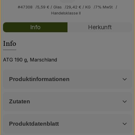
Über uns
#47308
5,59 €
/ Glas
29,42 €
/ KG
7% MwSt
Handelsklasse II
Community
Rezepte
Info
Herkunft
Es wurden kei
Entdecke passende Rezepte
Info
ATG 190 g, Marschland
Produktinformationen
Zutaten
Produktdatenblatt