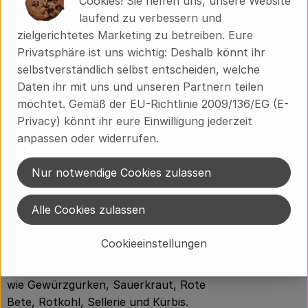
Cookies! Sie helfen uns, unsere Website
möglich, in unmittelbarer
laufend zu verbessern und
Nachbarschaft gekauft, z.B. über
zielgerichtetes Marketing zu betreiben. Eure
Bioland Schleswig-Holstein. 2006 kam
Privatsphäre ist uns wichtig: Deshalb könnt ihr
mit 92 ha der eigene Bioland Anbau in
selbstverständlich selbst entscheiden, welche
der Nähe der Produktion dazu.
Daten ihr mit uns und unseren Partnern teilen
möchtet. Gemäß der EU-Richtlinie 2009/136/EG (E-
Der Betrieb ist heute BCS und IFS
Privacy) könnt ihr eure Einwilligung jederzeit
zertifiziert und produziert unter der
anpassen oder widerrufen.
Marke Marschland Produkte aus
ökologischem Anbau für den
Nur notwendige Cookies zulassen
<b>Naturkostfachhandel</b>
Alle Cookies zulassen
.Importartikel wie Ananas, tropischer
Cookieeinstellungen
Fruchtcocktail, Sauerkirschen
ergänzen heute heimische Bio-Artikel
wie Gewürzgurken, Sauerkraut, Rote
Bete, Rotkohl, Sellerie und Kürbis.