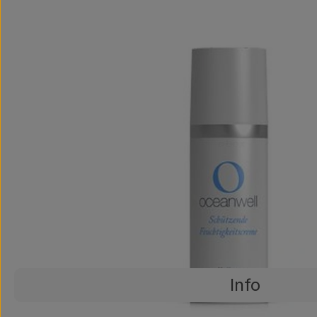
Info
Es wurden ke
Entdecke passende Rezepte