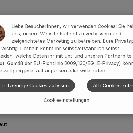
smorgen an der Küste: Wer würde sich nicht sofort verlie
Liebe BesucherInnen, wir verwenden Cookies! Sie he
n Wirksamkeit unseres Pflege-Allrounders!
uns, unsere Website laufend zu verbessern und
zielgerichtetes Marketing zu betreiben. Eure Privats
wurde schon 2010 auf der Vivaness, der internationalen F
s wichtig: Deshalb könnt ihr selbstverständlich selbst
ertem Algenextrakt, reinem Meerwasser, wertvollem Jojo
eiden, welche Daten ihr mit uns und unseren Partnern tei
Haut. Der intensive Pflegeeffekt sorgt für ein weiches, gl
t. Gemäß der EU-Richtlinie 2009/136/EG (E-Privacy) könn
inwilligung jederzeit anpassen oder widerrufen.
 notwendige Cookies zulassen
Alle Cookies zula
fältig kombinierbar
Cookieeinstellungen
s Intensivpflege (Pflege-Packung) zu verwenden
aut