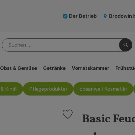
Der Betrieb
Brodowin 
Suc
Obst & Gemüse
Getränke
Vorratskammer
Frühstü
& Kind
Pflegeprodukte
oceanwell Kosmetik
Basic Feu
Produkt zu Favouriten hinzufügen