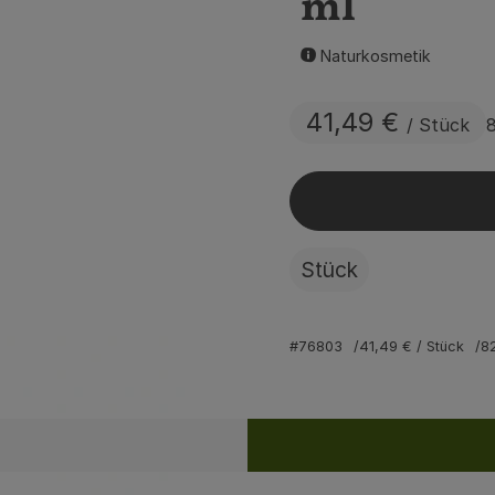
ml
Naturkosmetik
41,49 €
/ Stück
Stück
#76803
41,49 €
/ Stück
8
Rezepte
ine passenden Rezepte gefunden.