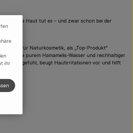
ben? Unsere Haut tut es – und zwar schon bei der
lfen
phäre
achmesse für Naturkosmetik, als „Top-Produkt“
ba-Öl sowie purem Hamamelis-Wasser und reichhaltiger
len
attes Hautgefühl, beugt Hautirritationen vor und hilft
t ihr
ssen