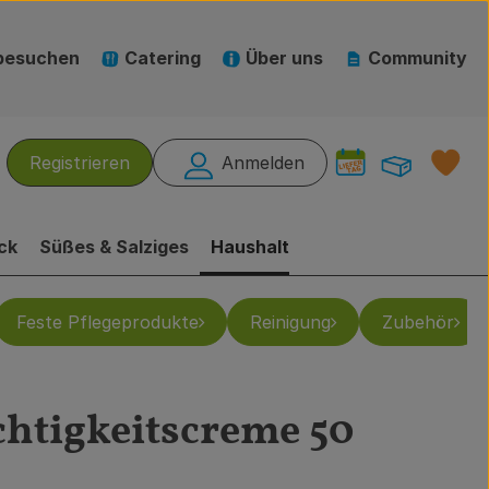
besuchen
Catering
Über uns
Community
Warenk
L
Registrieren
Anmelden
hen
ck
Süßes & Salziges
Haushalt
Feste Pflegeprodukte
Reinigung
Zubehör
chtigkeitscreme 50