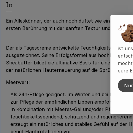
Info
Ein Alleskönner, der auch noch duftet wie ein Frühling
ersten Berührung mit der sanften Textur und nährende
Der als Tagescreme entwickelte Feuchtigkeitsspender 
ist un
ausgezeichnet. Seine Erfolgsformel aus hochkonzentri
entsch
Sheabutter bildet die ultimative Basis für eine gesunde 
möchte
der natürlichen Hauterneuerung auf die Sprünge.
eure E
Meerwert:
Nur
Als 24h-Pflege geeignet. Im Winter und bei Bedarf viel
zur Pflege der empfindlichen Lippen empfohlen
In Kombination mit Meeres-Gel und/oder Pflege-Öl al
feuchtigkeitsspendend, schützend und regenerierend
erzeugt ein natürliches und stabiles Gefühl auf der H
beugt Hautirritationen vor.