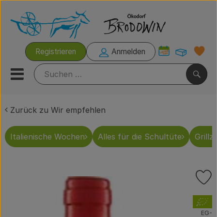
Warenk
Registrieren
Anmelden
Link
Mobiles Menu öffnen oder s
Such
Zurück zu Wir empfehlen
Italienische Wochen
Italienische Wochen
Alles für die Schultüte
Grillze
Rezeptkisten
Brodowiner Produkte
P
Wir empfehlen
, Verband:
Kühltheke
EG-