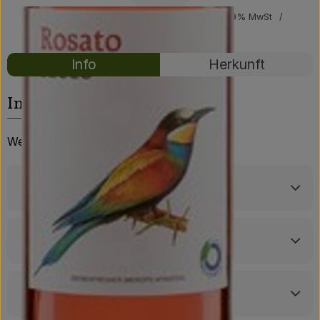
Über uns
#67481
7,69 €
/ Flasche
7,69 €
/ Liter
19% MwSt
Handelsklasse II
Mehrweg
Community
Rezepte
Info
Herkunft
Es wurden kei
Entdecke passende Rezepte
Info
Weinpfandflasche 0,25 €
Produktinformationen
Zutaten
Produktdatenblatt