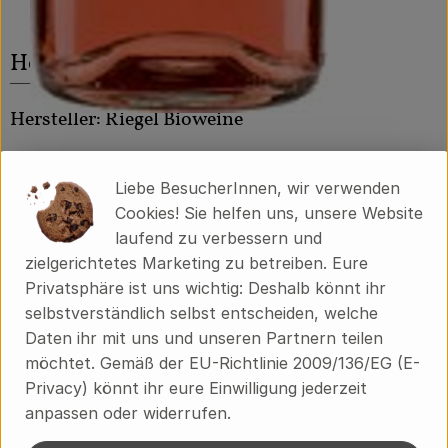
Herkunft
Hersteller: Riegel Bioweine
Italien
Liebe BesucherInnen, wir verwenden
Cookies! Sie helfen uns, unsere Website
laufend zu verbessern und
zielgerichtetes Marketing zu betreiben. Eure
Privatsphäre ist uns wichtig: Deshalb könnt ihr
Peter Riegel Weinimport GmbH
selbstverständlich selbst entscheiden, welche
Daten ihr mit uns und unseren Partnern teilen
D 78359 Orsingen
möchtet. Gemäß der EU-Richtlinie 2009/136/EG (E-
Unser Verständnis von Qualität
Wir sind
Privacy) könnt ihr eure Einwilligung jederzeit
leidenschaftliche Weinfreunde, haben Spaß am Genuss
anpassen oder widerrufen.
und sind überzeugt, mit einem erhaltenswerten