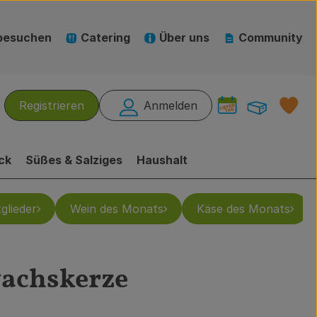
besuchen
Catering
Über uns
Community
Warenk
L
Registrieren
Anmelden
hen
ck
Süßes & Salziges
Haushalt
glieder
Wein des Monats
Käse des Monats
achskerze
gen