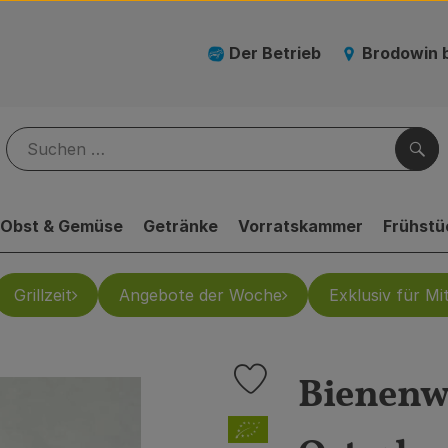
Der Betrieb
Brodowin 
Suc
Obst & Gemüse
Getränke
Vorratskammer
Frühstü
Grillzeit
Angebote der Woche
Exklusiv für Mit
Bienenw
Produkt zu Favouriten hinzufü
, Verband: