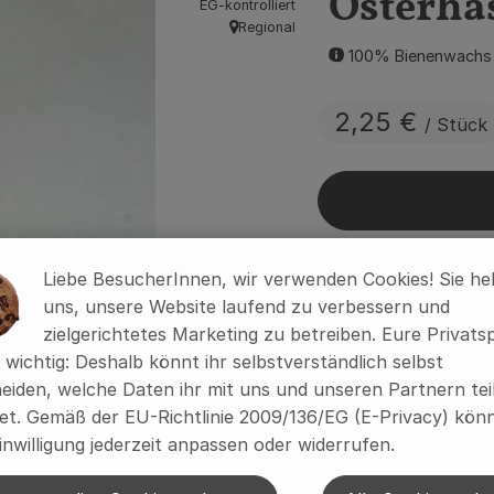
Osterha
EG-kontrolliert
Regional
, Herkunft:
100% Bienenwachs
2,25 €
/ Stück
Stück
Liebe BesucherInnen, wir verwenden Cookies! Sie he
uns, unsere Website laufend zu verbessern und
zielgerichtetes Marketing zu betreiben. Eure Privats
#77504
2,25 €
/ Stück
s wichtig: Deshalb könnt ihr selbstverständlich selbst
eiden, welche Daten ihr mit uns und unseren Partnern tei
t. Gemäß der EU-Richtlinie 2009/136/EG (E-Privacy) könn
Rezepte
inwilligung jederzeit anpassen oder widerrufen.
ine passenden Rezepte gefunden.