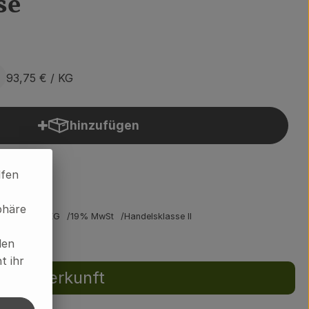
se
93,75 €
/ KG
hinzufügen
Produkt zum Warenkorb hinzufügen
lfen
phäre
93,75 €
/ KG
19% MwSt
Handelsklasse II
len
t ihr
Herkunft