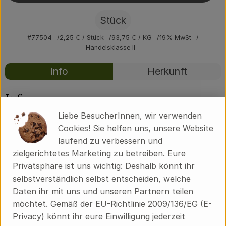
Über uns
Stück
Community
#77504
2,25 €
/ Stück
93,75 €
/ KG
19% MwSt
Handelsklasse II
Rezepte
Info
Herkunft
Es wurden kei
Entdecke passende Rezepte
Info
Liebe BesucherInnen, wir verwenden
100% Bienenwachs
Cookies! Sie helfen uns, unsere Website
laufend zu verbessern und
zielgerichtetes Marketing zu betreiben. Eure
Produktinformationen
Privatsphäre ist uns wichtig: Deshalb könnt ihr
selbstverständlich selbst entscheiden, welche
Daten ihr mit uns und unseren Partnern teilen
möchtet. Gemäß der EU-Richtlinie 2009/136/EG (E-
Herkunft
Privacy) könnt ihr eure Einwilligung jederzeit