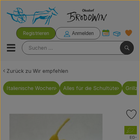
Warenk
Registrieren
Anmelden
Link
Mobiles Menu öffnen oder s
Such
Zurück zu Wir empfehlen
Italienische Wochen
Italienische Wochen
Alles für die Schultüte
Grillze
Rezeptkisten
Brodowiner Produkte
P
Wir empfehlen
, Verband:
Kühltheke
EG-