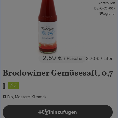
kontrolliert
Obst & Gemüse
, Kontrollstelle:
DE-ÖKO-007
Regional
, Herkunft:
Getränke
Vorratskammer
Frühstück
Süßes & Salziges
2,59 €
/ Flasche
3,70 €
/ Liter
Haushalt
Brodowiner Gemüsesaft, 0,7
l
Der Betrieb
Brodowin besuchen
Bio, Mosterei Klimmek
Catering
hinzufügen
Produkt zum Warenkorb hin