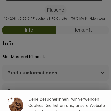
Über uns
Flasche
Community
#64208
2,59 €
/ Flasche
3,70 €
/ Liter
19% MwSt
Mehrweg
Rezepte
Info
Herkunft
Es wurden kei
Entdecke passende Rezepte
Info
Bio, Mosterei Klimmek
Produktinformationen
Zutaten
Liebe BesucherInnen, wir verwenden
Cookies! Sie helfen uns, unsere Website
Produktdatenblatt