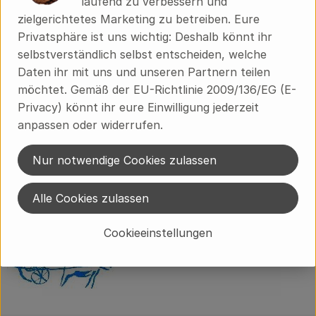
laufend zu verbessern und
zielgerichtetes Marketing zu betreiben. Eure
Privatsphäre ist uns wichtig: Deshalb könnt ihr
selbstverständlich selbst entscheiden, welche
Herkunft
Daten ihr mit uns und unseren Partnern teilen
möchtet. Gemäß der EU-Richtlinie 2009/136/EG (E-
Hersteller: Ökodorf Brodowin
Privacy) könnt ihr eure Einwilligung jederzeit
anpassen oder widerrufen.
Regional
Ökodorf Brodowin
Nur notwendige Cookies zulassen
Alle Cookies zulassen
Cookieeinstellungen