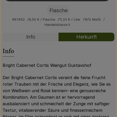
Über uns
Flasche
Community
#67452
8,50 €
/ Flasche
11,33 €
/ Liter
19% MwSt
Handelsklasse II
Rezepte
Info
Herkunft
Es wurden kei
Entdecke passende Rezepte
Info
Bright Cabernet Cortis Weingut Gustavshof
Der Bright Cabernet Cortis vereint die feine Frucht
roter Trauben mit der Frische und Eleganz, wie Sie es
von Weißwein und Rosé kennen– eine genussreiche
Kombination. Am Gaumen ist er hervorragend
ausbalanciert und schmeichelt der Zunge mit saftiger
Textur, vitalisierender Säure und finessenreichem
Körper. Im Glas präsentiert er sich mit einer zartrosa