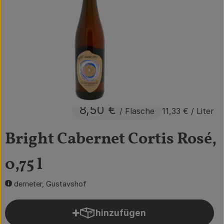
Obst & Gemüse
Getränke
Vorratskammer
Frühstück
Süßes & Salziges
8,50 €
/ Flasche
11,33 €
/ Liter
Haushalt
Bright Cabernet Cortis Rosé,
0,75 l
Der Betrieb
Brodowin besuchen
demeter, Gustavshof
Catering
hinzufügen
Produkt zum Warenkorb hin