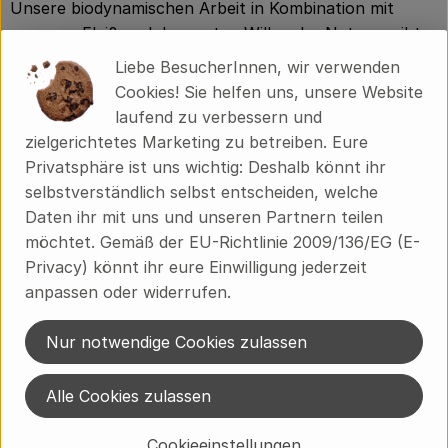
Unsere biodynamischen Arbeit in Kombination mit
unserem Fleiß und dem guten Willen der Natur ergibt
die Grundlage für Produkte mit hoher innerer
Liebe BesucherInnen, wir verwenden
Wertigkeit.
Cookies! Sie helfen uns, unsere Website
laufend zu verbessern und
Gerne wird der Bright Cabernet Cortis als
zielgerichtetes Marketing zu betreiben. Eure
Abendbegleiter und Eventbegleitung genossen. Zu
Privatsphäre ist uns wichtig: Deshalb könnt ihr
Gerichten wie Schalentieren oder gekochtem Fisch
selbstverständlich selbst entscheiden, welche
passt er hervorragend. Den Wein bei 10-12 ° C
Daten ihr mit uns und unseren Partnern teilen
servieren.
möchtet. Gemäß der EU-Richtlinie 2009/136/EG (E-
Eigenschaften:
Privacy) könnt ihr eure Einwilligung jederzeit
Anbaugebiet: Rheinhessen
anpassen oder widerrufen.
Weingut: Weingut Gustavshof
Rebsorten: Cabernet Cortis
Nur notwendige Cookies zulassen
Lagerfähigkeit: weitere 2 Jahre
Stil: ausgewogen
Alle Cookies zulassen
Passt zu: Spargel, Fisch
Cookieeinstellungen