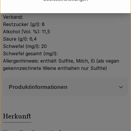
Analyse:
Kontrollstelle: DE-ÖKO-039
Verband:
Restzucker (g/l): 8
Alkohol (Vol. %): 11,5
Säure (g/l): 6,4
Schwefel (mg/l): 20
Schwefel gesamt (mg/l):
Allergenhinweis: enthält Sulfite, Milch, Ei (als vegan
gekennzeichnete Weine enthalten nur Sulfite)
Produktinformationen
Herkunft