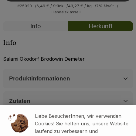
Über uns
#25020
6,49 €
/ Stück
43,27 €
/ kg
7% MwSt
Handelsklasse II
Community
Rezepte
Info
Herkunft
Es wurden kei
Entdecke passende Rezepte
Info
Salami Ökodorf Brodowin Demeter
Produktinformationen
Zutaten
Liebe BesucherInnen, wir verwenden
Produktdatenblatt
Cookies! Sie helfen uns, unsere Website
laufend zu verbessern und