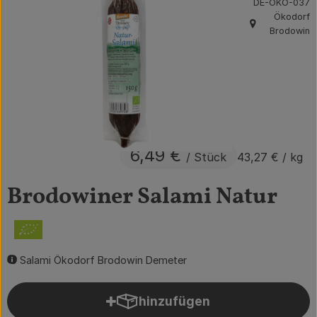
, Kontrollstelle:
DE-ÖKO-037
Ökodorf
Obst & Gemüse
, Herkunft:
Brodowin
Getränke
Vorratskammer
Frühstück
Süßes & Salziges
6,49 €
/ Stück
43,27 €
/ kg
Haushalt
Brodowiner Salami Natur
Der Betrieb
Brodowin besuchen
Salami Ökodorf Brodowin Demeter
Catering
hinzufügen
Produkt zum Warenkorb hin