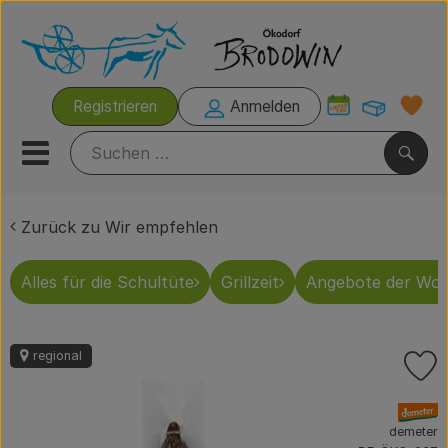
Warenk
Registrieren
Anmelden
Link
Mobiles Menu öffnen oder s
Such
Zurück zu Wir empfehlen
Grillzeit
Alles für die Schultüte
Grillzeit
Angebote der Wo
Rezeptkisten
Brodowiner Produkte
regional
P
Wir empfehlen
, Verband:
Kühltheke
demeter