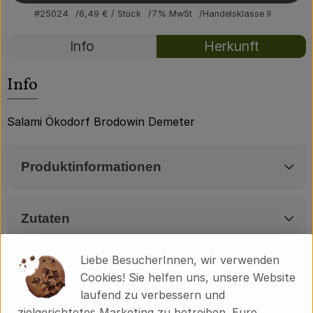
Über uns
#25024
6,49 €
/ Stück
7% MwSt
Handelsklasse II
Community
Rezepte
Info
Herkunft
Es wurden kei
Entdecke passende Rezepte
Info
Salami Ökodorf Brodowin Demeter
Produktinformationen
Zutaten
Liebe BesucherInnen, wir verwenden
Produktdatenblatt
Cookies! Sie helfen uns, unsere Website
laufend zu verbessern und
zielgerichtetes Marketing zu betreiben. Eure