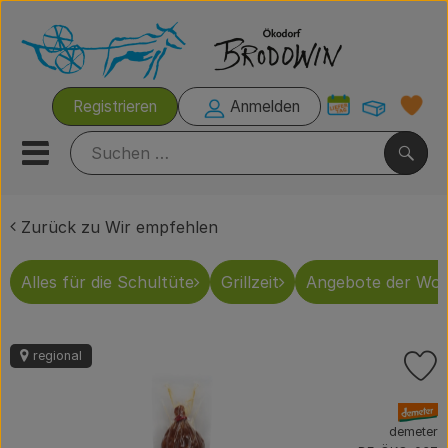
Warenk
Registrieren
Anmelden
Link
Mobiles Menu öffnen oder s
Such
Zurück zu Wir empfehlen
Grillzeit
Alles für die Schultüte
Grillzeit
Angebote der Wo
Rezeptkisten
Brodowiner Produkte
regional
P
Wir empfehlen
, Verband:
Kühltheke
demeter