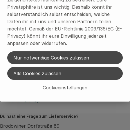
Privatsphäre ist uns wichtig: Deshalb könnt ihr
Herkunft
selbstverständlich selbst entscheiden, welche
Daten ihr mit uns und unseren Partnern teilen
Hersteller: Ökodorf Brodowin
möchtet. Gemäß der EU-Richtlinie 2009/136/EG (E-
Privacy) könnt ihr eure Einwilligung jederzeit
Ökodorf Brodowin
anpassen oder widerrufen.
Ökodorf Brodowin
Nur notwendige Cookies zulassen
Alle Cookies zulassen
Cookieeinstellungen
Du hast eine Frage zum Lieferservice?
Brodowiner Dorfstraße 89