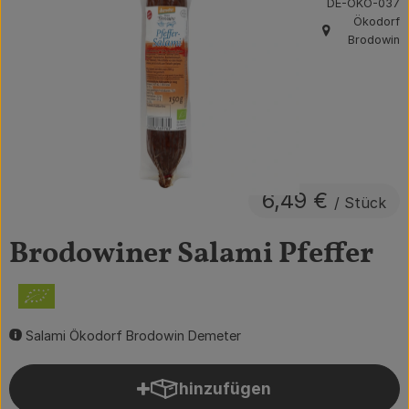
, Kontrollstelle:
DE-ÖKO-037
Ökodorf
Obst & Gemüse
, Herkunft:
Brodowin
Getränke
Vorratskammer
Frühstück
Süßes & Salziges
6,49 €
/ Stück
Haushalt
Brodowiner Salami Pfeffer
Der Betrieb
Brodowin besuchen
Salami Ökodorf Brodowin Demeter
Catering
hinzufügen
Produkt zum Warenkorb hin