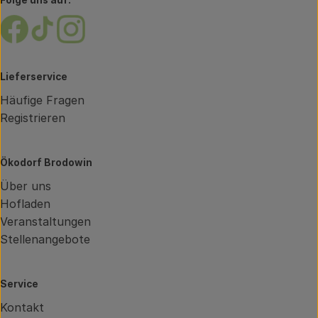
Folge uns auf:
Externer Link zu https://www.facebook.com/brodow
Externer Link zu https://www.tiktok.com/@oe
Externer Link zu https://www.instagram.
Lieferservice
Häufige Fragen
Registrieren
Ökodorf Brodowin
Über uns
Hofladen
Veranstaltungen
Stellenangebote
Service
Kontakt