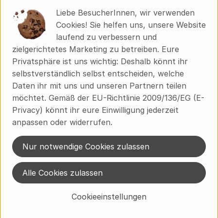
Zitronensaft**, Rohrohrzucker**, Meersalz, Gewürze*
Liebe BesucherInnen, wir verwenden
*bio **demeter
Cookies! Sie helfen uns, unsere Website
laufend zu verbessern und
zielgerichtetes Marketing zu betreiben. Eure
Nährwerte je 100 ml:
Privatsphäre ist uns wichtig: Deshalb könnt ihr
Brennwert: 306kJ /73 kcal
selbstverständlich selbst entscheiden, welche
Fett: 4,5 g
Daten ihr mit uns und unseren Partnern teilen
davon gesättigte Fettsäuren: 1,8 g
möchtet. Gemäß der EU-Richtlinie 2009/136/EG (E-
Kohlenhydrate: 5,0 g
Privacy) könnt ihr eure Einwilligung jederzeit
davon Zucker: 2,1 g
anpassen oder widerrufen.
Eiweiß: 4,0 g
Salz: 1,0 g
Nur notwendige Cookies zulassen
Alle Cookies zulassen
Produktinformationen
Cookieeinstellungen