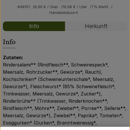
Über uns
#48101
8,99 €
/ Glas
19,98 €
/ Liter
7% MwSt
Handelsklasse II
Community
Rezepte
Info
Herkunft
Es wurden kei
Entdecke passende Rezepte
Info
Zutaten:
Rindersalami** (Rindfleisch**, Schweinespeck*,
Meersalz, Rohrzucker**, Gewürze*, Rauch),
Kochschinken* (Schweineunterschale*, Meersalz,
Gewürze*), Fleischwurst* (85% Schweinefleisch*,
Trinkwasser, Meersalz, Gewürze*, Zucker*),
Rinderbrühe** (Trinkwasser, Rinderknochen**,
Rindfleisch**, Möhre**, Zwiebel**, Porree**, Sellerie**,
Meersalz, Gewürze*), Zwiebel**, Paprika*, Tomaten*,
Essiggurken* (Gurken*, Branntweinessig*,
Rübenzucker*, Meersalz), Tomatenmark*,