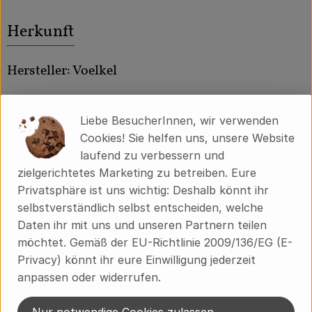
Herkunft
Hersteller: Voelkel
Deutschland
Liebe BesucherInnen, wir verwenden
Cookies! Sie helfen uns, unsere Website
Voelkel GmbH
laufend zu verbessern und
zielgerichtetes Marketing zu betreiben. Eure
D 29478 Höhbeck
Privatsphäre ist uns wichtig: Deshalb könnt ihr
In unserer familiengeführten Naturkostsafterei im
selbstverständlich selbst entscheiden, welche
Norden Deutschlands machen wir Saft so, dass alle
Daten ihr mit uns und unseren Partnern teilen
etwas davon haben: Unsere Kund*innen,
möchtet. Gemäß der EU-Richtlinie 2009/136/EG (E-
Mitarbeiter*innen, Anbaupartner*innen und besonders
Privacy) könnt ihr eure Einwilligung jederzeit
die Natur – und das seit mehr als 85 Jahren. Wie wir
anpassen oder widerrufen.
das machen? Mit 100 % Bio und Demeter und einem
fairen Miteinander. Unser Unternehmen ist nicht im