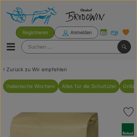
Warenk
Registrieren
Anmelden
Link
Mobiles Menu öffnen oder s
Such
Zurück zu Wir empfehlen
Italienische Wochen
Italienische Wochen
Alles für die Schultüte
Grillze
Rezeptkisten
Brodowiner Produkte
P
Wir empfehlen
, Verband:
Kühltheke