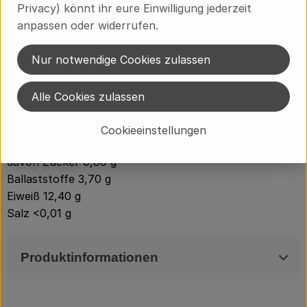
Privacy) könnt ihr eure Einwilligung jederzeit
Zutaten:
anpassen oder widerrufen.
Dinkelmehl* Type 630
*aus biologischem Anbau
Nur notwendige Cookies zulassen
Durchschnittliche Nährwerte pro 100g:
Energie 1.460,00 kj (344,00 kcl )
Alle Cookies zulassen
Fett, 1,30 g
davon gesättigte Fettsäuren 0,10 g
Cookieeinstellungen
Kohlenhydrate, 68,90 g
davon Zucker 0,80 g
Ballaststoffe 3,70 g
Eiweiß 12,40 g
Salz <0,01 g
Produktinformationen