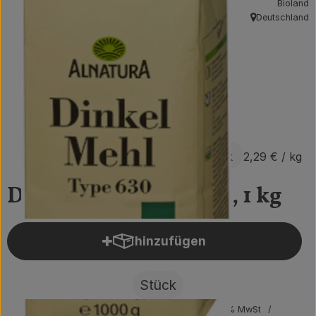
Bioland
Obst & Gemüse
Deutschland
, Herkunft:
Getränke
Vorratskammer
Frühstück
Süßes & Salziges
2,29 €
/ Stück
2,29 €
/ kg
Haushalt
Dinkelmehl Type 630, 1 kg
Der Betrieb
hinzufügen
Produkt zum Warenkorb hin
Brodowin besuchen
Stück
Catering
#32702
2,29 €
/ Stück
2,29 €
/ kg
7% MwSt