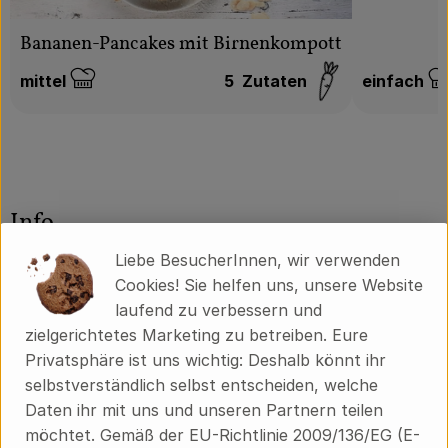
Bananen-Pancakes mit Birnenkompott
mittel
5
Zutaten
einfach
Schwierigkeit:
Schwierigk
Info
Liebe BesucherInnen, wir verwenden
Dinkelmehl Type 630, 1 kg
Cookies! Sie helfen uns, unsere Website
laufend zu verbessern und
Ein sehr fein ausgemahlenes Mehl mit hervorragenden
zielgerichtetes Marketing zu betreiben. Eure
Backeigenschaften. Das Alnatura Dinkelmehl Type 630
Privatsphäre ist uns wichtig: Deshalb könnt ihr
ist perfekt für Kuchen, Torten und Gebäck sowie
selbstverständlich selbst entscheiden, welche
Weißbrot und Brötchen. Der Dinkel stammt aus
Daten ihr mit uns und unseren Partnern teilen
Bioland-Anbau.
möchtet. Gemäß der EU-Richtlinie 2009/136/EG (E-