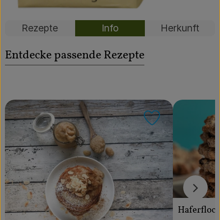
Über uns
Handelsklasse II
Community
Rezepte
Info
Herkunft
Entdecke passende Rezepte
Rezept zu Favo
Haferfloc