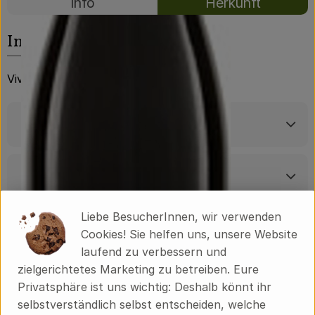
Info
Herkunft
Über uns
Es wurden kei
Entdecke passende Rezepte
Community
Info
VivoLoVin
Produktinformationen
Zutaten
Liebe BesucherInnen, wir verwenden
Produktdatenblatt
Cookies! Sie helfen uns, unsere Website
laufend zu verbessern und
zielgerichtetes Marketing zu betreiben. Eure
Privatsphäre ist uns wichtig: Deshalb könnt ihr
Herkunft
selbstverständlich selbst entscheiden, welche