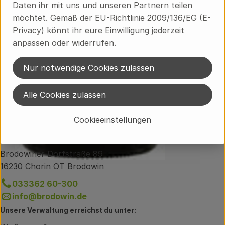
Daten ihr mit uns und unseren Partnern teilen
Hersteller: RIZ
möchtet. Gemäß der EU-Richtlinie 2009/136/EG (E-
Privacy) könnt ihr eure Einwilligung jederzeit
Deutschland
anpassen oder widerrufen.
Riegel Erzeugermarken
Nur notwendige Cookies zulassen
Alle Cookies zulassen
Cookieeinstellungen
Du hast eine Frage zum Lieferservice?
Brodowiner Dorfstraße 89
16230 Chorin OT Brodowin
033362 60-300
info@brodowin.de
Unsere Verwaltung erreichst du unter: