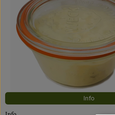
Info
Es wurden ke
Entdecke passende Rezepte
Info