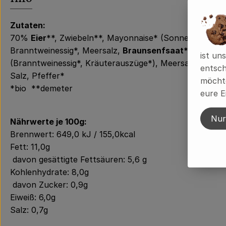
Zutaten:
70%
Eier
**, Zwiebeln**, Mayonnaise* (Sonnenblumenöl
Branntweinessig*, Meersalz,
Braunsenfsaat*
, Gewürze
ist un
(Branntweinessig*, Kräuterauszüge*), Meersalz,
Senfs
entsch
Salz, Pfeffer*
möchte
*bio **demeter
eure E
Nur
Nährwerte je 100g:
Brennwert: 649,0 kJ / 155,0kcal
Fett: 11,0g
davon gesättigte Fettsäuren: 5,6 g
Kohlenhydrate: 8,0g
davon Zucker: 0,9g
Eiweiß: 6,0g
Salz: 0,7g