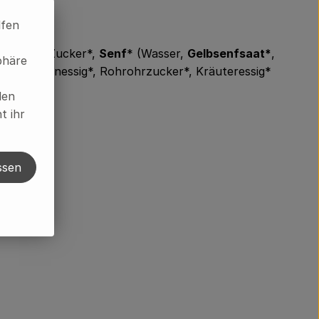
lfen
inessig*, Zucker*,
Senf
* (Wasser,
Gelbsenfsaat*
,
phäre
Branntweinessig*, Rohrohrzucker*, Kräuteressig*
len
t ihr
ssen