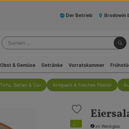
Der Betrieb
Brodowin 
Suc
Obst & Gemüse
Getränke
Vorratskammer
Frühstü
Tofu, Seitan & Co
Antipasti & frisches Pesto
Au
Eiersala
Produkt zu Favouriten hinz
, Verband:
im Weckglas