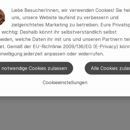
Liebe BesucherInnen, wir verwenden Cookies! Sie he
uns, unsere Website laufend zu verbessern und
*, Eigelb* 8% (
Eigelb
*, Meersalz), Trinkwasser, Branntwe
zielgerichtetes Marketing zu betreiben. Eure Privats
*), Zitronensaftkonzentrat*), Gewürzgurken* (Gurken*, 
s wichtig: Deshalb könnt ihr selbstverständlich selbst
aat
*, Gewürze*)
eiden, welche Daten ihr mit uns und unseren Partnern tei
t. Gemäß der EU-Richtlinie 2009/136/EG (E-Privacy) könn
inwilligung jederzeit anpassen oder widerrufen.
 notwendige Cookies zulassen
Alle Cookies zula
Cookieeinstellungen