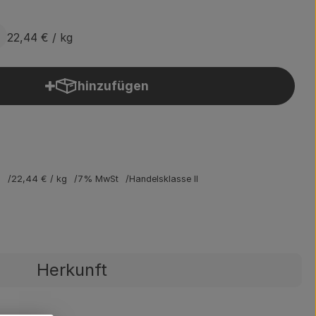
22,44 €
/ kg
hinzufügen
Produkt zum Warenkorb hinzufügen
s
22,44 €
/ kg
7% MwSt
Handelsklasse II
Herkunft