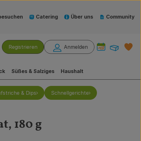
besuchen
Catering
Über uns
Community
Warenk
L
Registrieren
Anmelden
hen
ck
Süßes & Salziges
Haushalt
fstriche & Dips
Schnellgerichte
t, 180 g
ufügen