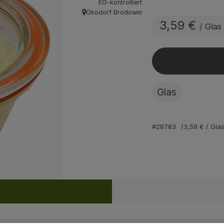
EG-kontrolliert
Ökodorf Brodowin
, Herkunft:
3,59 €
/ Glas
Glas
#28783
3,59 €
/ Gla
Rezepte
ine passenden Rezepte gefunden.