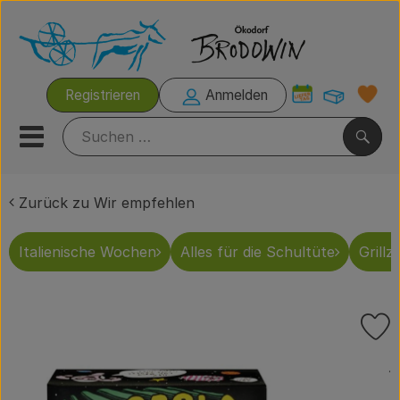
Warenk
Registrieren
Anmelden
Link
Mobiles Menu öffnen oder s
Such
Zurück zu Wir empfehlen
Italienische Wochen
Italienische Wochen
Alles für die Schultüte
Grillze
Rezeptkisten
Brodowiner Produkte
P
Wir empfehlen
, 
.
Kühltheke