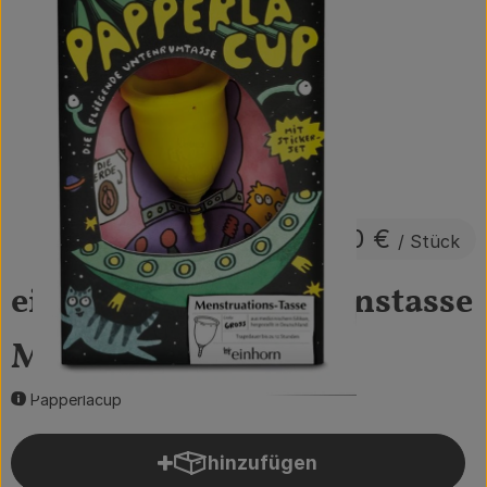
Obst & Gemüse
Getränke
Vorratskammer
Frühstück
Süßes & Salziges
13,50 €
/ Stück
Haushalt
einhorn Menstruationstasse
M
Der Betrieb
Brodowin besuchen
Papperlacup
Catering
hinzufügen
Produkt zum Warenkorb hin