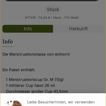
Über uns
Stück
Community
#77416
13,50 €
/ Stück
7% MwSt
Rezepte
Info
Herkunft
Es wurden kei
Entdecke passende Rezepte
Info
Die Menstruationstasse von einhorn!
Ein Paket enthält:
1 Menstruationscup Gr. M (10g)
1 mittlerer Cup fasst 26 ml
Durchmesser großer Cup 43,5mm
Einzeln verpackt
Liebe BesucherInnen, wir verwenden
1 Säckchen zum Aufbewahren