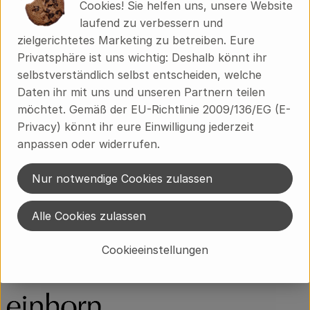
Cookies! Sie helfen uns, unsere Website
Außergalaktisch coole Periodensticker
laufend zu verbessern und
Designed in Berlin with love
zielgerichtetes Marketing zu betreiben. Eure
Privatsphäre ist uns wichtig: Deshalb könnt ihr
Produktinformationen
selbstverständlich selbst entscheiden, welche
Daten ihr mit uns und unseren Partnern teilen
möchtet. Gemäß der EU-Richtlinie 2009/136/EG (E-
Produktdatenblatt
Privacy) könnt ihr eure Einwilligung jederzeit
anpassen oder widerrufen.
Nur notwendige Cookies zulassen
Herkunft
Alle Cookies zulassen
Hersteller: einhorn products GmbH
Cookieeinstellungen
einhorn products GmbH