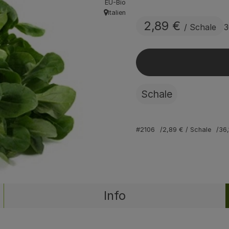
EU-Bio
Italien
, Herkunft:
2,89 €
/ Schale
3
Schale
#2106
2,89 €
/ Schale
36
Info