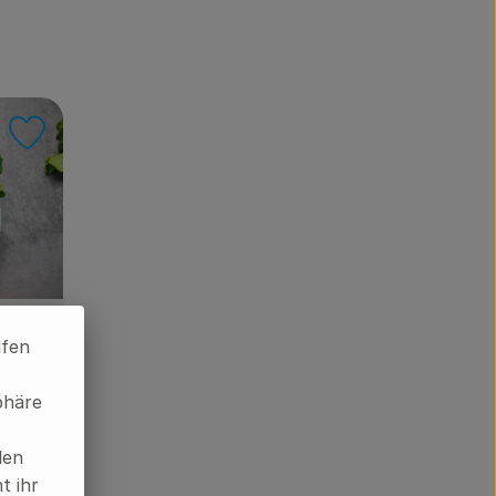
Rezept zu Favouriten hinzufügen
lfen
en
phäre
len
t ihr