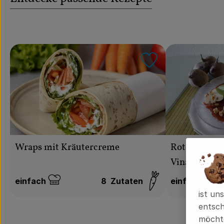
Rezept zu Favou
Rote Bete-C
Wraps mit Kräutercreme
Vinaigrette
einfach
8
Zutaten
einfach
Schwierigkeit:
Schwierigkeit
ist un
entsch
möchte