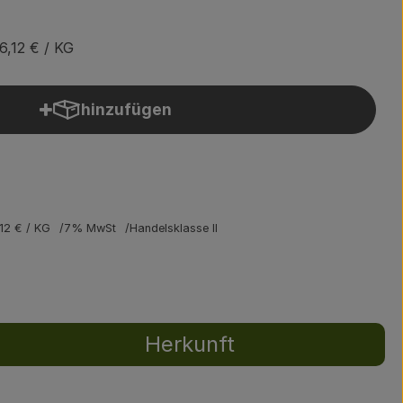
6,12 €
/ KG
hinzufügen
Produkt zum Warenkorb hinzufügen
,12 €
/ KG
7% MwSt
Handelsklasse II
Herkunft