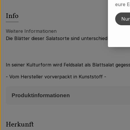
eure E
Info
Nur
Weitere Informationen
Die Blätter dieser Salatsorte sind unterschiedlich groß,
In seiner Kulturform wird Feldsalat als Blattsalat gege
- Vom Hersteller vorverpackt in Kunststoff -
Produktinformationen
Herkunft