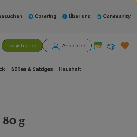
besuchen
Catering
Über uns
Community
Warenk
L
Registrieren
Anmelden
hen
ck
Süßes & Salziges
Haushalt
 80 g