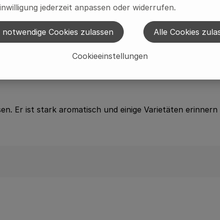
inwilligung jederzeit anpassen oder widerrufen.
 notwendige Cookies zulassen
Alle Cookies zula
Cookieeinstellungen
 länglichschmal bis breit, spatelförmig, ganzrandig oder fei
ssen. Er ist stark aromatisch und einige Varietäten erinn