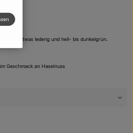
ssen
ngesägt, etwas lederig und hell- bis dunkelgrün.
ern im Geschmack an Haselnuss