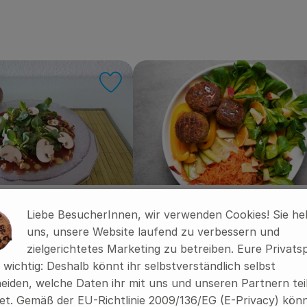
riten hinzufügen
Rezept zu Favouriten hinzufügen
arpaccio mit Walnuss-
Salatbowl mit Falafel
Liebe BesucherInnen, wir verwenden Cookies! Sie he
uns, unsere Website laufend zu verbessern und
4
Zutaten
einfach
7
Zutat
zielgerichtetes Marketing zu betreiben. Eure Privats
:
Schwierigkeit:
s wichtig: Deshalb könnt ihr selbstverständlich selbst
eiden, welche Daten ihr mit uns und unseren Partnern tei
t. Gemäß der EU-Richtlinie 2009/136/EG (E-Privacy) könn