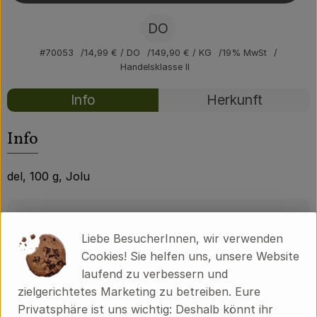
Über uns
DO
Community
#70053
14,99 €
/ DO
149,90 €
/ KG
19% MwSt
Handelsklasse II
Rezepte
Info
Herkunft
Es wurden kei
Entdecke passende Rezepte
Info
del, 100 g, Jolu
Produktinformationen
Liebe BesucherInnen, wir verwenden
Cookies! Sie helfen uns, unsere Website
laufend zu verbessern und
Produktdatenblatt
zielgerichtetes Marketing zu betreiben. Eure
Privatsphäre ist uns wichtig: Deshalb könnt ihr