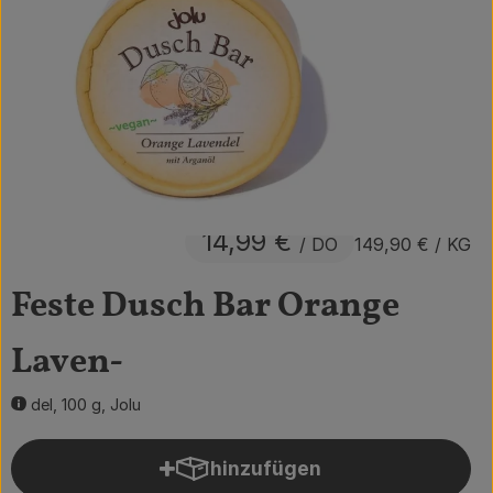
Obst & Gemüse
Getränke
Vorratskammer
Frühstück
Süßes & Salziges
14,99 €
/ DO
149,90 €
/ KG
Haushalt
Feste Dusch Bar Orange
Laven-
Der Betrieb
Brodowin besuchen
del, 100 g, Jolu
Catering
hinzufügen
Produkt zum Warenkorb hin