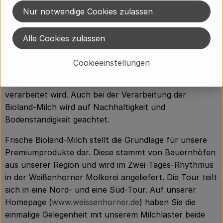
Nur notwendige Cookies zulassen
kompromisslose Qualität stellen für uns die Prämissen
dar.
Alle Cookies zulassen
Die derzeit ca. 65 beschäftigten Mitarbeiter der
Weißenhorner Molkerei sorgen dafür, dass die Milch
Cookieeinstellungen
aus der Umgebung in der Molkerei zu diversen
Frischecremes und leckeren Dessertprodukten
verarbeitet wird. Auch bei der Verarbeitung der
Bioland-Milch wird auf Nachhaltigkeit und
Bodenständigkeit geachtet.
Frische Bioland-Milch stellt die Grundlage für unsere
Premiumprodukte dar. Diese stammt von Bauernhöfen
aus unserer Region und wird im Zwei-Tages-Rhythmus
in der Weißenhorner Molkerei angeliefert. Die Tour teilt
sich in eine Nord- und eine Süd-Tour. Auf unserer
Homepage (
www.weissenhorner.de
) haben Sie die
einmalige Gelegenheit mit unserem Milchlaster beide