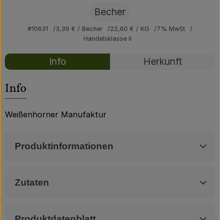
Über uns
Becher
Community
#10631
3,39 €
/ Becher
22,60 €
/ KG
7% MwSt
Handelsklasse II
Rezepte
Info
Herkunft
Es wurden kei
Entdecke passende Rezepte
Info
Weißenhorner Manufaktur
Produktinformationen
Zutaten
Produktdatenblatt