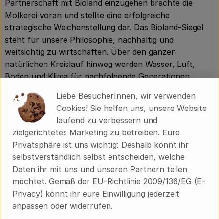
Partnerschaft mit Bioland einzugehen brachte die
Molkerei voran und stellte eine erfolgreiche
strategische Weichenstellung dar. Das Bioland-Siegel
steht für unsere Philosophie, nachhaltig und
weitsichtig zu wirtschaften. Über den ganzen
natürlichen Kreislauf hinweg werden Wasser, Luft,
Boden und Klima für nachfolgende Generationen
geschont.
Liebe BesucherInnen, wir verwenden
Cookies! Sie helfen uns, unsere Website
Im Laufe der Jahre hat sich nicht nur die Molkerei zu
laufend zu verbessern und
einem erfolgreichen mittelständischen Unternehmen
zielgerichtetes Marketing zu betreiben. Eure
entwickelt. Auch das Produktportfolio wurde vor allem
Privatsphäre ist uns wichtig: Deshalb könnt ihr
in den letzen Jahren einer Erweiterung unterzogen. An
selbstverständlich selbst entscheiden, welche
unserem einzigen Standort im schwäbischen Bayern in
Daten ihr mit uns und unseren Partnern teilen
Weißenhorn setzen wir auf exquisiten Geschmack,
möchtet. Gemäß der EU-Richtlinie 2009/136/EG (E-
innovative Produkte und strikte Genussorientierung.
Privacy) könnt ihr eure Einwilligung jederzeit
Der Produktausbau bezog sich vor allem auf den
anpassen oder widerrufen.
Bereich der Premiumprodukte und im Dessertbereich.
Permanente Verbesserungen unserer Produkte und