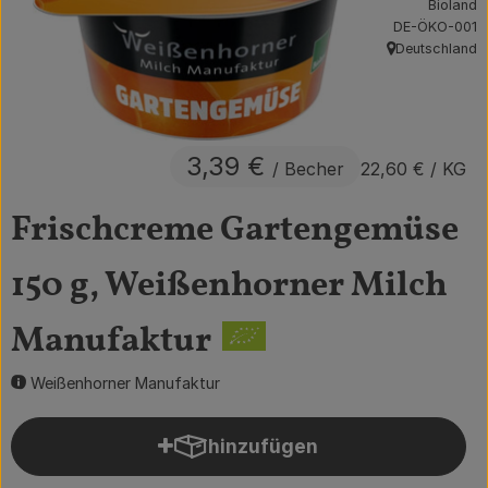
Bioland
, Kontrollstelle:
Obst & Gemüse
DE-ÖKO-001
Deutschland
, Herkunft:
Getränke
Vorratskammer
3,39 €
/ Becher
22,60 €
/ KG
Frühstück
Frischcreme Gartengemüse
Süßes & Salziges
Haushalt
150 g, Weißenhorner Milch
Manufaktur
Der Betrieb
Weißenhorner Manufaktur
Brodowin besuchen
hinzufügen
Catering
Produkt zum Warenkorb hin