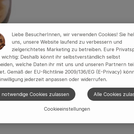
Liebe BesucherInnen, wir verwenden Cookies! Sie he
uns, unsere Website laufend zu verbessern und
zielgerichtetes Marketing zu betreiben. Eure Privats
t 6 Tage. Bitte nach dem öffnem innerhalb von 2 Tagen ve
s wichtig: Deshalb könnt ihr selbstverständlich selbst
eiden, welche Daten ihr mit uns und unseren Partnern tei
t. Gemäß der EU-Richtlinie 2009/136/EG (E-Privacy) könn
inwilligung jederzeit anpassen oder widerrufen.
 notwendige Cookies zulassen
Alle Cookies zula
eln darin zwischen 2 und 3 Minuten kochen und dann abg
Cookieeinstellungen
t)