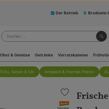
Der Betrieb
Brodowin 
Suc
Obst & Gemüse
Getränke
Vorratskammer
Frühstü
Tofu, Seitan & Co
Antipasti & frisches Pesto
Au
Frische
Produkt zu Favouriten hinz
, Verband:
demeter