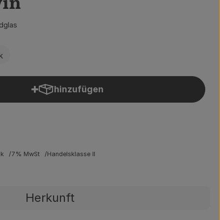
in
dglas
k
hinzufügen
Produkt zum Warenkorb hinzufügen
ck
7% MwSt
Handelsklasse II
Herkunft