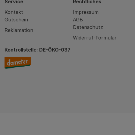
Service
Rechtliches
Kontakt
Impressum
Gutschein
AGB
Datenschutz
Reklamation
Widerruf-Formular
Kontrollstelle: DE-ÖKO-037
nity/brodowin-app.html
Externer Link zu https://www.demeter.de/