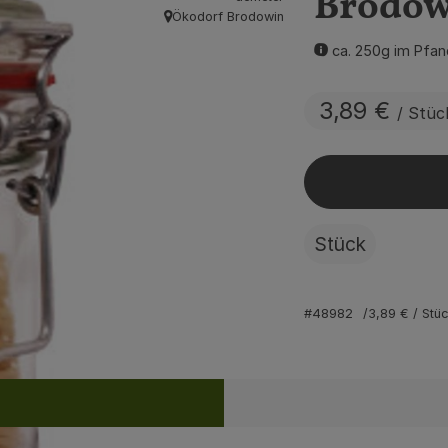
Brodow
Ökodorf Brodowin
, Herkunft:
ca. 250g im Pfan
3,89 €
/ Stüc
Stück
#48982
3,89 €
/ Stü
Rezepte
ine passenden Rezepte gefunden.