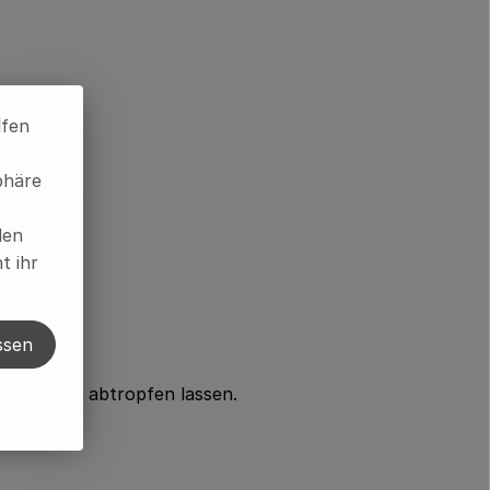
lfen
phäre
rbrauchen.
len
t ihr
ssen
ießen und abtropfen lassen.