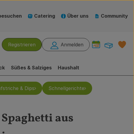
besuchen
Catering
Über uns
Community
Warenk
L
Registrieren
Anmelden
hen
ck
Süßes & Salziges
Haushalt
fstriche & Dips
Schnellgerichte
 Spaghetti aus
ufügen