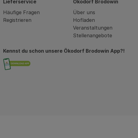
Lieferservice
Ökodorf Brodowin
Häufige Fragen
Über uns
Registrieren
Hofladen
Veranstaltungen
Stellenangebote
Kennst du schon unsere Ökodorf Brodowin App?!
Externer Link zu https://brodowin.de/commu
in
kodorfbrodowin
com/oekodorfbrodowin/?hl=de