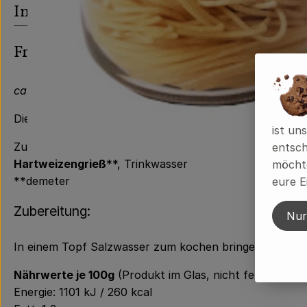
Info
Frische Spaghetti
ca. 250g im Pfandglas, Demeter
Die Nudeln sind kühlpflichtig, MHD ist nach dem Erhal
ist un
Zutaten:
entsch
Hartweizengrieß
**, Trinkwasser
möchte
**demeter
eure E
Zubereitung:
Nur
In einem Topf Salzwasser zum kochen bringen. Die Nud
Nährwerte je 100g
(Produkt im Glas, nicht fertig gegar
Energie: 1101 kJ / 260 kcal