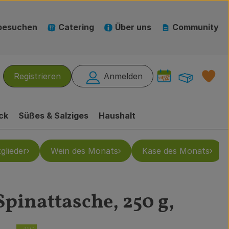
besuchen
Catering
Über uns
Community
Warenk
L
Registrieren
Anmelden
hen
ck
Süßes & Salziges
Haushalt
glieder
Wein des Monats
Käse des Monats
Spinattasche, 250 g,
gen