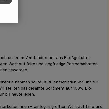
nach unserem Verständnis nur aus Bio-Agrikultur
en Wert auf faire und langfristige Partnerschaften,
innen geworden.
historie nehmen sollte: 1986 entschieden wir uns für
. Wir stellten das gesamte Sortiment auf 100% Bio-
wir bis heute leben.
tarbeiter:innen – wir legen größten Wert auf faire und