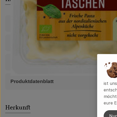
Produktinformationen
Zutaten
Nährwert-Info
Produktdatenblatt
ist un
entsch
möchte
eure E
Herkunft
Nur