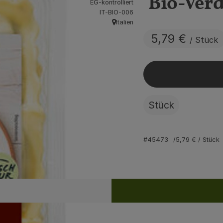
Bio-Ver
EG-kontrolliert
, Kontrollstelle:
IT-BIO-006
Italien
, Herkunft:
5,79 €
/ Stück
Stück
#45473
5,79 €
/ Stück
Rezepte
ine passenden Rezepte gefunden.