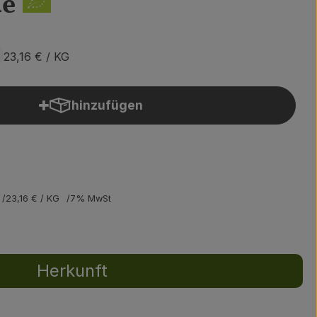
de
23,16 €
/ KG
hinzufügen
Produkt zum Warenkorb hinzufügen
23,16 €
/ KG
7% MwSt
Herkunft