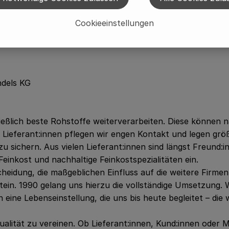
Cookieeinstellungen
ndels KG
ließlich beste Rohstoffe weiterverarbeiten. Diese können 
ieferant:innen pflegen wir engen Kontakt und legen größt
zu sichern. Aus vielen Lieferant:innen sind längst Freund:
Feinkost und nachhaltige Feinkostspezialitäten ein.
cheidung, die maßgeblichen Einfluss auf die weitere Firmen
enstein. 1990 gelang uns hierzu die vollständige Umsetzung
 eine Lebenseinstellung, die uns bis heute begleitet – die 
lität zu vereinen. Ob Lieferant:innen, Kund:innen oder Mi