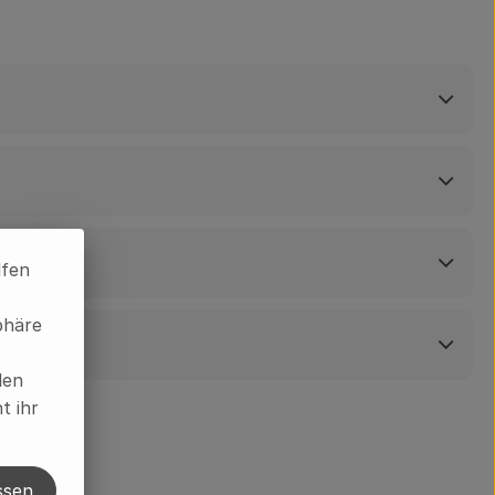
lfen
phäre
len
t ihr
ssen