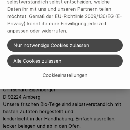
selbstverständlich selbst entscheiden, welche
Daten ihr mit uns und unseren Partnern teilen
Herkunft
möchtet. Gemäß der EU-Richtlinie 2009/136/EG (E-
Privacy) könnt ihr eure Einwilligung jederzeit
anpassen oder widerrufen.
Hersteller: Donaustrudel
Nur notwendige Cookies zulassen
Österreich
Alle Cookies zulassen
Cookieeinstellungen
Donaustrudel GmbH
GF Richard Eigenberger
D 92224 Amberg
Unsere frischen Bio-Teige sind selbstverständlich mit
besten Zutaten hergestellt und
kinderleicht in der Handhabung. Einfach ausrollen,
lecker belegen und ab in den Ofen.