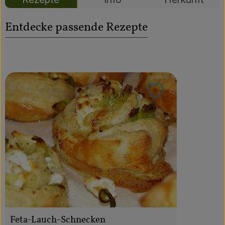
Über uns
Entdecke passende Rezepte
Community
Rezept zu Favo
Feta-Lauch-Schnecken