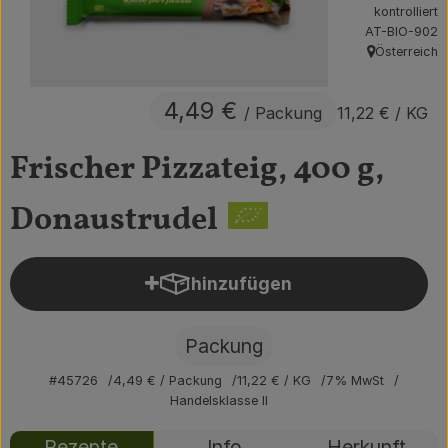
kontrolliert
Obst & Gemüse
, Kontrollstelle
AT-BIO-902
Österreich
, Herkunft:
Getränke
4,49 €
/ Packung
11,22 €
/ KG
Vorratskammer
Frischer Pizzateig, 400 g,
Frühstück
Süßes & Salziges
Donaustrudel
Haushalt
hinzufügen
Produkt zum Warenkorb hin
Der Betrieb
Packung
Brodowin besuchen
#45726
4,49 €
/ Packung
11,22 €
/ KG
7% MwSt
Handelsklasse II
Catering
Rezepte
Info
Herkunft