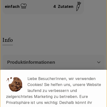
einfach
4
Zutaten
Schwierigkeit:
Info
Produktinformationen
Liebe BesucherInnen, wir verwenden
Zutaten
Cookies! Sie helfen uns, unsere Website
laufend zu verbessern und
zielgerichtetes Marketing zu betreiben. Eure
Produktdatenblatt
Privatsphäre ist uns wichtig: Deshalb könnt ihr