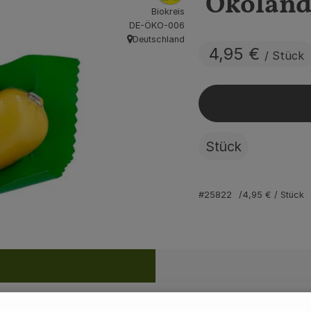
Ökolan
Biokreis
, Kontrollstelle:
DE-ÖKO-006
Deutschland
, Herkunft:
4,95 €
/ Stück
Stück
#25822
4,95 €
/ Stück
Rezepte
ine passenden Rezepte gefunden.