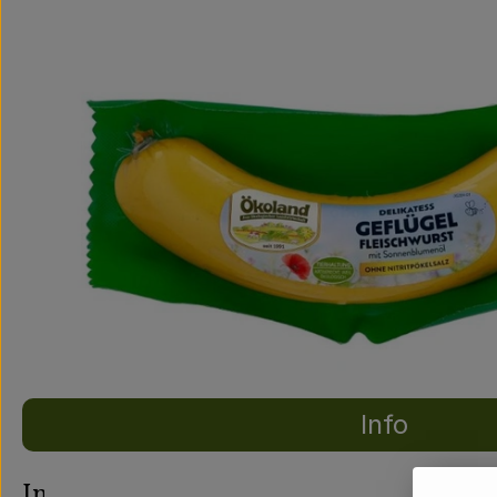
Info
Es wurden ke
Entdecke passende Rezepte
Info