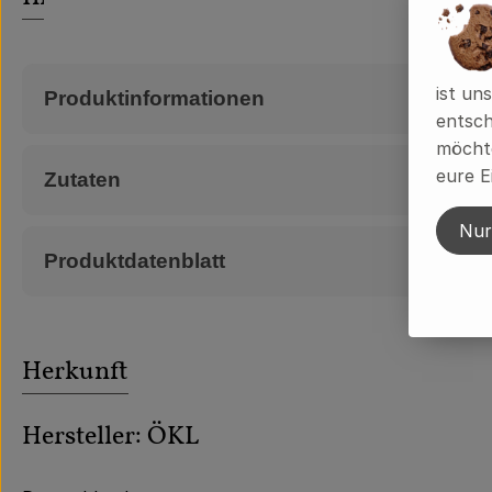
ist un
Produktinformationen
entsch
möchte
eure E
Zutaten
Nur
Produktdatenblatt
Herkunft
Hersteller: ÖKL