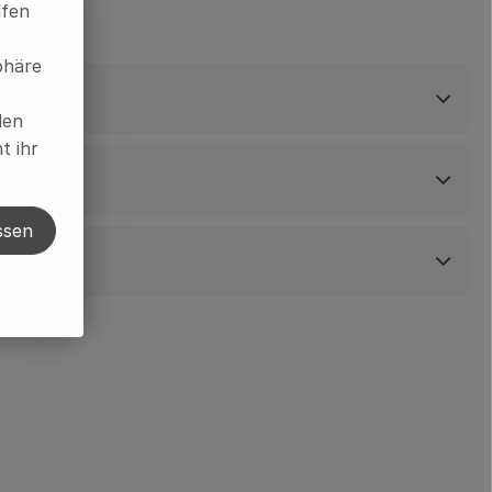
lfen
phäre
len
t ihr
ssen