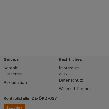
Service
Rechtliches
Kontakt
Impressum
Gutschein
AGB
Datenschutz
Reklamation
Widerruf-Formular
Kontrollstelle: DE-ÖKO-037
nity/brodowin-app.html
Externer Link zu https://www.demeter.de/