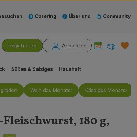
besuchen
Catering
Über uns
Community
Warenk
L
Registrieren
Anmelden
hen
ck
Süßes & Salziges
Haushalt
glieder
Wein des Monats
Käse des Monats
-Fleischwurst, 180 g,
gen