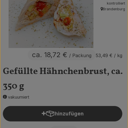
kontrolliert
Obst & Gemüse
Brandenburg
, Herkunft:
Getränke
Vorratskammer
Frühstück
ca. 18,72 €
/ Packung
53,49 €
/ kg
Süßes & Salziges
Gefüllte Hähnchenbrust, ca.
Haushalt
350 g
Der Betrieb
vakuumiert
Brodowin besuchen
hinzufügen
Produkt zum Warenkorb hin
Catering