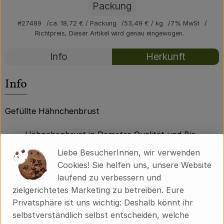
Über uns
Packung
#27489
ca. 18,72 €
/ Packung
53,49 €
/ kg
7% MwSt
Community
Richtpreis,
Dieser Artikel wird genau eingewogen.
Rezepte
Info
Herkunft
Es wurden kei
Entdecke passende Rezepte
Info
Gefüllte Hähnchenbrust
Hähnchenbrust in Demeter-Qualität und Bio
Zutaten*
Liebe BesucherInnen, wir verwenden
Cookies! Sie helfen uns, unsere Website
Zutaten:
laufend zu verbessern und
Frischkäse**, Bio Bärlauch*, Bio-Tomaten*, Brokkoli *,
zielgerichtetes Marketing zu betreiben. Eure
Olivenöl*
Privatsphäre ist uns wichtig: Deshalb könnt ihr
selbstverständlich selbst entscheiden, welche