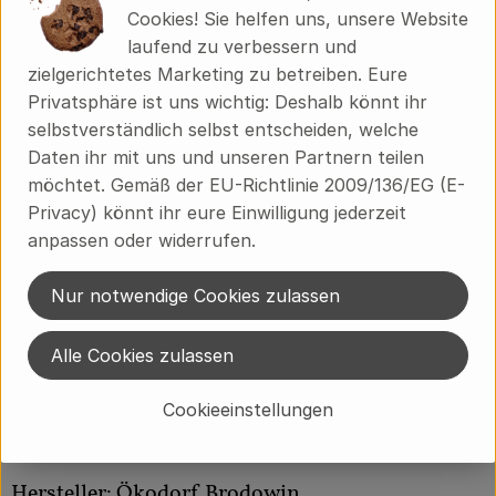
Energie: 512 kJ / 123 kcal
Cookies! Sie helfen uns, unsere Website
Fett: 7,8 g
laufend zu verbessern und
davon gesättigte Fettsäuren: 3,7 g
zielgerichtetes Marketing zu betreiben. Eure
Kohlenhydrate: 5,1 g
Privatsphäre ist uns wichtig: Deshalb könnt ihr
davon Zucker: 4,1 g
selbstverständlich selbst entscheiden, welche
Eiweiß: 6,2 g
Daten ihr mit uns und unseren Partnern teilen
Salz: 1,6 g
möchtet. Gemäß der EU-Richtlinie 2009/136/EG (E-
Privacy) könnt ihr eure Einwilligung jederzeit
Dazu passen unser
Joghurtdressing
,
Thousand Islands
anpassen oder widerrufen.
Dressing
oder
Orangen Vinaigrette
.
Nur notwendige Cookies zulassen
Produktinformationen
Alle Cookies zulassen
Cookieeinstellungen
Herkunft
Hersteller: Ökodorf Brodowin