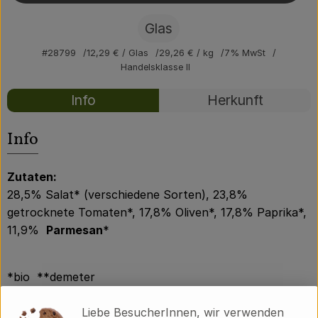
Über uns
Glas
Community
#28799
12,29 €
/ Glas
29,26 €
/ kg
7% MwSt
Handelsklasse II
Rezepte
Info
Herkunft
Es wurden kei
Entdecke passende Rezepte
Info
Zutaten:
28,5% Salat* (verschiedene Sorten), 23,8%
getrocknete Tomaten*, 17,8% Oliven*, 17,8% Paprika*,
11,9%
Parmesan
*
*bio **demeter
Nährwerte pro 100g:
Liebe BesucherInnen, wir verwenden