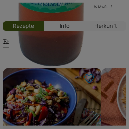
Über uns
#48300
4,19 €
/ Flasche
8,38 €
/ 1L
7% MwSt
Handelsklasse II
Community
Rezepte
Info
Herkunft
Entdecke passende Rezepte
Rezept zu Favo