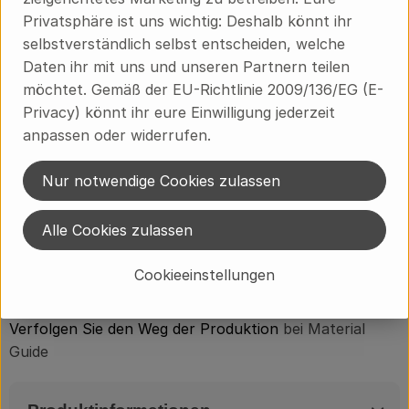
Wacholderbeere*, Pfeffer*
Privatsphäre ist uns wichtig: Deshalb könnt ihr
*bio **demeter
selbstverständlich selbst entscheiden, welche
Daten ihr mit uns und unseren Partnern teilen
Nährwerte je 100 ml:
möchtet. Gemäß der EU-Richtlinie 2009/136/EG (E-
Brennwert: 12,6 kJ / 3,0 kcal
Privacy) könnt ihr eure Einwilligung jederzeit
Fett: 0,4 g
anpassen oder widerrufen.
davon gesättigte Fettsäuren: 0,1 g
Kohlenhydrate: 0,2 g
Nur notwendige Cookies zulassen
davon Zucker: 0,1 g
Eiweiß: 0,3 g
Alle Cookies zulassen
Salz: 0,455 g
Cookieeinstellungen
Wie wird unsere Gemüsebrühe hergestellt?
Verfolgen Sie den Weg der Produktion
bei Material
Guide