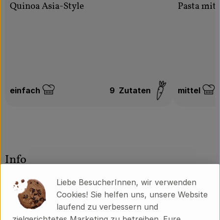
Quinoa Asia-Style
Pasta mit
einfach
9
Zutaten
mittel
Schwierigkeit:
Schwierigk
Info
Liebe BesucherInnen, wir verwenden
Zutaten:
Cookies! Sie helfen uns, unsere Website
Trinkwasser, Möhre**, Zwiebeln**, Porree**,
laufend zu verbessern und
Sellerie**
, Meersalz, Piment*, Lorbeerblatt*,
zielgerichtetes Marketing zu betreiben. Eure