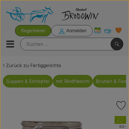
Warenk
Registrieren
Anmelden
Link
Mobiles Menu öffnen oder s
Such
Zurück zu Fertiggerichte
Grillzeit
Suppen & Eintöpfe
mit Rindfleisch
Brühen & Fond
Rezeptkisten
Brodowiner Produkte
P
Wir empfehlen
, Verband:
Kühltheke
EG-