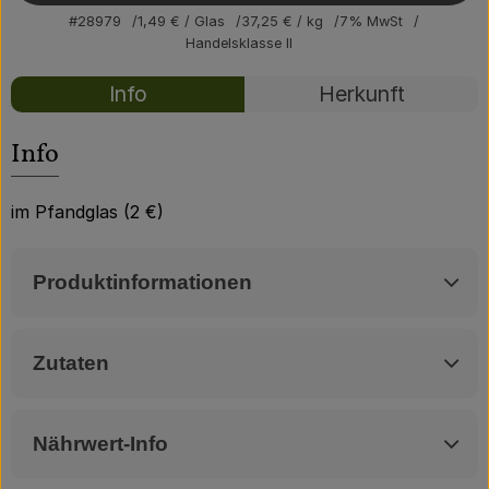
Über uns
#28979
1,49 €
/ Glas
37,25 €
/ kg
7% MwSt
Handelsklasse II
Community
Rezepte
Info
Herkunft
Es wurden kei
Entdecke passende Rezepte
Info
im Pfandglas (2 €)
Produktinformationen
Zutaten
Nährwert-Info