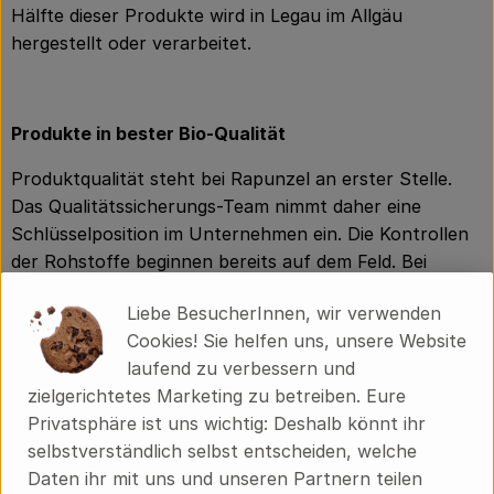
Hälfte dieser Produkte wird in Legau im Allgäu
hergestellt oder verarbeitet.
Produkte in bester Bio-Qualität
Produktqualität steht bei Rapunzel an erster Stelle.
Das Qualitätssicherungs-Team nimmt daher eine
Schlüsselposition im Unternehmen ein. Die Kontrollen
der Rohstoffe beginnen bereits auf dem Feld. Bei
Wareneingang werden alle Rohstoffe und Produkte
Liebe BesucherInnen, wir verwenden
beprobt. Zusätzlich werden sie durch anerkannte
Cookies! Sie helfen uns, unsere Website
externe Labors unabhängig analysiert.
laufend zu verbessern und
Wie schon zu Beginn liegen Rapunzel auch heute die
zielgerichtetes Marketing zu betreiben. Eure
persönlichen Kontakte zu den Lieferanten und
Privatsphäre ist uns wichtig: Deshalb könnt ihr
langfristige Partnerschaften besonders am Herzen.
selbstverständlich selbst entscheiden, welche
Besuche vor Ort, Beratung durch eigene Agrar-
Daten ihr mit uns und unseren Partnern teilen