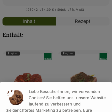
Über uns
#28042
54,39 €
/ Stück
7% MwSt
Community
Inhalt
Rezept
Enthält:
regional
regional
, Verband:
, Verban
Liebe BesucherInnen, wir verwenden
Cookies! Sie helfen uns, unsere Website
laufend zu verbessern und
zielgerichtetes Marketing zu betreiben. Eure