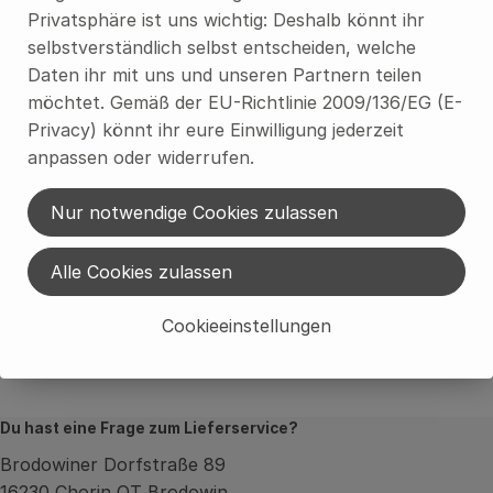
1 Packung
eingeplant
1 Packung
eingeplant
Privatsphäre ist uns wichtig: Deshalb könnt ihr
selbstverständlich selbst entscheiden, welche
Entrecote mit Chilimarinade
Rumpsteak in
Daten ihr mit uns und unseren Partnern teilen
Ökodorf Brodowin
Kräutermarinade
, Herkunft:
möchtet. Gemäß der EU-Richtlinie 2009/136/EG (E-
Ökodorf Brodowin
, Herkunft:
Privacy) könnt ihr eure Einwilligung jederzeit
anpassen oder widerrufen.
Grillpaket Rind
Nur notwendige Cookies zulassen
Artikel werden genau gewogen, Preise können
Alle Cookies zulassen
abweichen
Cookieeinstellungen
2x ca. 250 g Entrecote in Chili Marinade
2x ca. 250 g Rumpsteak in Kräutermarinade
Du hast eine Frage zum Lieferservice?
Brodowiner Dorfstraße 89
16230 Chorin OT Brodowin