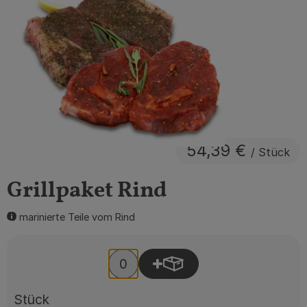
Obst & Gemüse
Getränke
Vorratskammer
Frühstück
Süßes & Salziges
54,39 €
/ Stück
Haushalt
Grillpaket Rind
marinierte Teile vom Rind
Der Betrieb
Brodowin besuchen
Produkt zum Warenkorb 
Anzahl
Catering
Stück