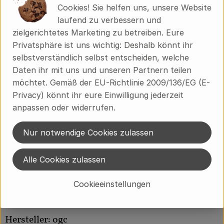
Cookies! Sie helfen uns, unsere Website
hohen Zuckerwerts (0,18–3,80 mg Zucker/Tag je Blüte)
laufend zu verbessern und
eine geschätzte Nebentracht.
zielgerichtetes Marketing zu betreiben. Eure
Privatsphäre ist uns wichtig: Deshalb könnt ihr
Die Beerenfrucht findet auch zum Aromatisieren von
selbstverständlich selbst entscheiden, welche
reinem Alkohol Verwendung. Die dabei entstehende
Daten ihr mit uns und unseren Partnern teilen
Spirituose trägt die Bezeichnung Himbeergeist.
möchtet. Gemäß der EU-Richtlinie 2009/136/EG (E-
Privacy) könnt ihr eure Einwilligung jederzeit
Die Beeren reifen nach der Ernte nicht nach. Sie
anpassen oder widerrufen.
zählen damit zu den nichtklimakterischen Früchten.
Nur notwendige Cookies zulassen
Produktinformationen
Alle Cookies zulassen
Cookieeinstellungen
Herkunft
Hersteller: ogc