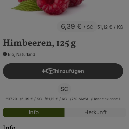
Obst & Gemüse
Getränke
6,39 €
/ SC
51,12 €
/ KG
Vorratskammer
Himbeeren, 125 g
Frühstück
Bio, Naturland
Süßes & Salziges
hinzufügen
Haushalt
Produkt zum Warenkorb hin
SC
Der Betrieb
#3720
6,39 €
/ SC
51,12 €
/ KG
7% MwSt
Handelsklasse II
Brodowin besuchen
Rezepte
Info
Herkunft
Catering
Es wurden kei
Entdecke passende Rezepte
Info