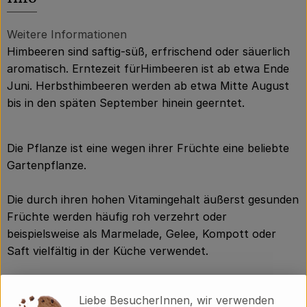
Über uns
Community
Weitere Informationen
Himbeeren sind saftig-süß, erfrischend oder säuerlich
aromatisch. Erntezeit fürHimbeeren ist ab etwa Ende
Juni. Herbsthimbeeren werden ab etwa Mitte August
bis in den späten September hinein geerntet.
Die Pflanze ist eine wegen ihrer Früchte eine beliebte
Gartenpflanze.
Die durch ihren hohen Vitamingehalt äußerst gesunden
Früchte werden häufig roh verzehrt oder
beispielsweise als Marmelade, Gelee, Kompott oder
Saft vielfältig in der Küche verwendet.
In der Imkerei sind Himbeeren aufgrund des hohen
Liebe BesucherInnen, wir verwenden
Zuckergehalts (36–70 %) ihres Nektars und dessen