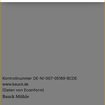
Kontrollnummer DE-NI-007-05189-BCDE
www.bauck.de
(Daten von Ecoinform)
Bauck Mühle