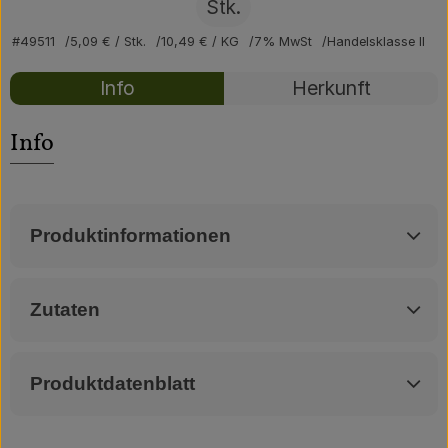
Über uns
Stk.
#49511
5,09 €
/ Stk.
10,49 €
/ KG
7% MwSt
Handelsklasse II
Community
Rezepte
Info
Herkunft
Es wurden kei
Entdecke passende Rezepte
Info
Produktinformationen
Zutaten
Produktdatenblatt