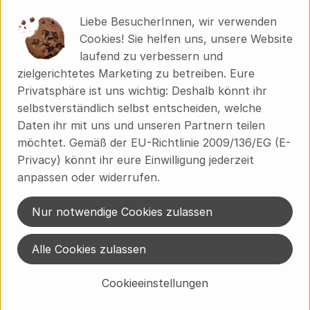
Liebe BesucherInnen, wir verwenden
Vollwertige Müslis, erlesene Mehle, Backmischungen
Cookies! Sie helfen uns, unsere Website
für saftige Torten, Kuchen und Brote, nahrhafte
laufend zu verbessern und
Porridges und herzhafte Veggie-Mischungen, alles oft
zielgerichtetes Marketing zu betreiben. Eure
glutenfrei, weizenfrei und vegan – unter der Marke
Privatsphäre ist uns wichtig: Deshalb könnt ihr
Bauck Mühle vertreibt die Bauck GmbH heute rund
selbstverständlich selbst entscheiden, welche
150 Produkte. Immer unter dem Motto: „Bio. Aus Liebe
Daten ihr mit uns und unseren Partnern teilen
zur Zukunft.“
möchtet. Gemäß der EU-Richtlinie 2009/136/EG (E-
Privacy) könnt ihr eure Einwilligung jederzeit
Die Bauck Mühle steht für innovative Rezepturen, in
anpassen oder widerrufen.
denen ausschließlich Bio- und Demeter-Rohstoffe
verarbeitet werden und die einfach zuzubereiten sind.
Nur notwendige Cookies zulassen
Seit 2005 ist der Mühlenbetrieb außerdem auf
glutenfreie Produkte, die der ganzen Familie
Alle Cookies zulassen
schmecken, spezialisiert. Dazu tragen eine eigene
Glutenfrei-Mühle, glutenfreie Mischanlangen sowie ein
Cookieeinstellungen
eigenes Glutenfrei-Labor bei.