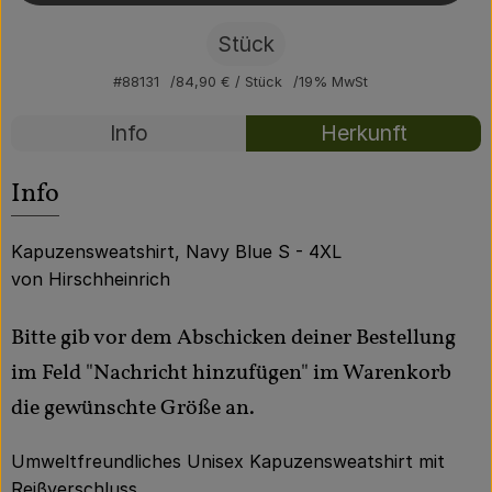
Über uns
Stück
Community
#88131
84,90 €
/ Stück
19% MwSt
Rezepte
Info
Herkunft
Es wurden kei
Entdecke passende Rezepte
Info
Kapuzensweatshirt, Navy Blue S - 4XL
von Hirschheinrich
Bitte gib vor dem Abschicken deiner Bestellung
im Feld "Nachricht hinzufügen" im Warenkorb
die gewünschte Größe an.
Umweltfreundliches Unisex Kapuzensweatshirt mit
Reißverschluss