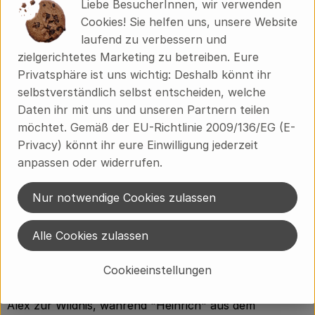
Liebe BesucherInnen, wir verwenden
Mit dem Abschluss der Bestellung erklärst du dein
Cookies! Sie helfen uns, unsere Website
Einverständnis zur Weitergabe dieser Daten
laufend zu verbessern und
ausschließlich zum Zweck der Bestell- und
zielgerichtetes Marketing zu betreiben. Eure
Versandabwicklung.
Privatsphäre ist uns wichtig: Deshalb könnt ihr
selbstverständlich selbst entscheiden, welche
Der Versand erfolgt per Post innerhalb von 5 - 7
Daten ihr mit uns und unseren Partnern teilen
Werktagen.
möchtet. Gemäß der EU-Richtlinie 2009/136/EG (E-
Es gilt das gesetzliche 14-tägige Rückgaberecht ab
Privacy) könnt ihr eure Einwilligung jederzeit
Erhalt der Ware.
anpassen oder widerrufen.
Wer ist Hirschheinrich?
Nur notwendige Cookies zulassen
Hirschheinrich
steht für Design mit Herz und
Naturverbundenheit. Hinter dem Label stehen Jule
Alle Cookies zulassen
und Alex - ein engagiertes Ehepaar, das seine
Cookieeinstellungen
Leidenschaft für die Natur in jedes Motiv einfließen
lässt. Der "Hirsch" symbolisiert die Liebe des Gründers
Alex zur Wildnis, während "Heinrich" aus dem