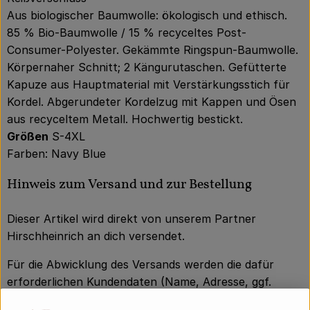
Aus biologischer Baumwolle: ökologisch und ethisch.
85 % Bio-Baumwolle / 15 % recyceltes Post-
Consumer-Polyester. Gekämmte Ringspun-Baumwolle.
Körpernaher Schnitt; 2 Kängurutaschen. Gefütterte
Kapuze aus Hauptmaterial mit Verstärkungsstich für
Kordel. Abgerundeter Kordelzug mit Kappen und Ösen
aus recyceltem Metall. Hochwertig bestickt.
Größen
S-4XL
Farben: Navy Blue
Hinweis zum Versand und zur Bestellung
Dieser Artikel wird direkt von unserem Partner
Hirschheinrich an dich versendet.
Für die Abwicklung des Versands werden die dafür
erforderlichen Kundendaten (Name, Adresse, ggf.
Telefonnummer) an Hirschheinrich weitergegeben.