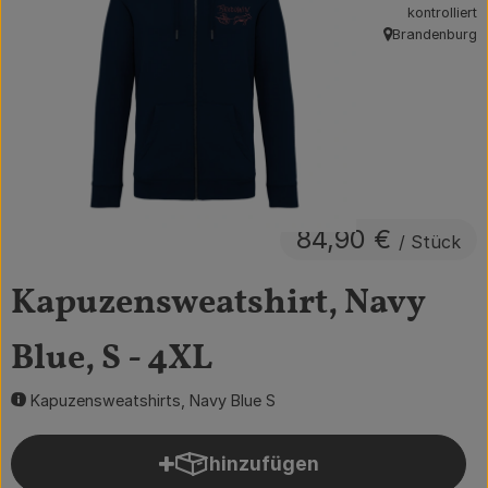
kontrolliert
Obst & Gemüse
Brandenburg
, Herkunft:
Getränke
Vorratskammer
Frühstück
Süßes & Salziges
84,90 €
/ Stück
Haushalt
Kapuzensweatshirt, Navy
Blue, S - 4XL
Der Betrieb
Brodowin besuchen
Kapuzensweatshirts, Navy Blue S
Catering
hinzufügen
Produkt zum Warenkorb hin