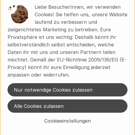
Herkunft
Liebe BesucherInnen, wir verwenden
Cookies! Sie helfen uns, unsere Website
laufend zu verbessern und
Hersteller: Yarrah
zielgerichtetes Marketing zu betreiben. Eure
Privatsphäre ist uns wichtig: Deshalb könnt ihr
Niederlande
selbstverständlich selbst entscheiden, welche
Daten ihr mit uns und unseren Partnern teilen
möchtet. Gemäß der EU-Richtlinie 2009/136/EG (E-
Premium Petfood Brands B.V.
Privacy) könnt ihr eure Einwilligung jederzeit
anpassen oder widerrufen.
NL 3851 GA ERMELO
Wir sind der Erste Tiernahrungsproduzent in den Niederlanden
Nur notwendige Cookies zulassen
mit einem kompletten Sortiment an biologischen Produkten.
Bereits seit 1992 verarbeiten wir ausschließlich Hühner, Rinder
Alle Cookies zulassen
und Puten, die ein besseres Leben hatten. Fleisch aus großen
Mastbetrieben oder Masthühner wirst du bei uns nicht finden.
Cookieeinstellungen
zur WebSite
(Daten von Ecoinform)