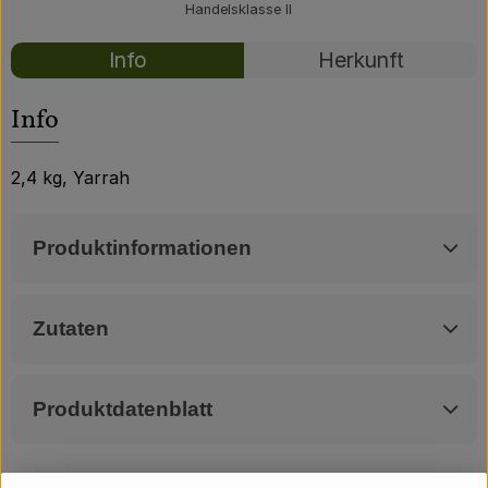
Über uns
Handelsklasse II
Rezepte
Community
Info
Herkunft
Es wurden kei
Entdecke passende Rezepte
Info
2,4 kg, Yarrah
Produktinformationen
Zutaten
Produktdatenblatt