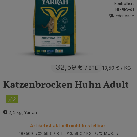
kontrolliert
Obst & Gemüse
, Kontrollstel
NL-BIO-01
Niederlande
, Herkunft:
Getränke
Vorratskammer
Frühstück
Süßes & Salziges
32,59 €
/ BTL
13,59 €
/ KG
Haushalt
Katzenbrocken Huhn Adult
Der Betrieb
Brodowin besuchen
2,4 kg, Yarrah
Catering
Artikel ist aktuell nicht bestellbar!
#88509
32,59 €
/ BTL
13,59 €
/ KG
7% MwSt