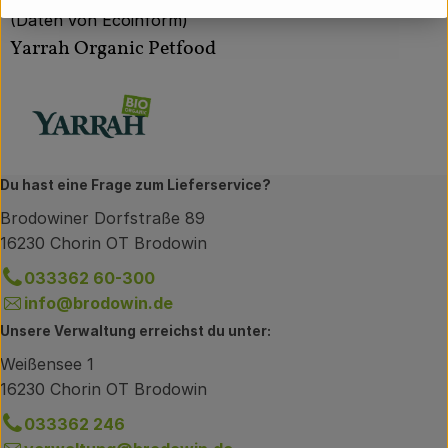
(Daten von Ecoinform)
Yarrah Organic Petfood
Du hast eine Frage zum Lieferservice?
Brodowiner Dorfstraße 89
16230 Chorin OT Brodowin
033362 60-300
info@brodowin.de
Unsere Verwaltung erreichst du unter:
Weißensee 1
16230 Chorin OT Brodowin
033362 246