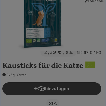
Niederlande
, Herkunft:
Obst & Gemüse
Getränke
Vorratskammer
Frühstück
Süßes & Salziges
2,29 €
/ Stk.
152,67 €
/ KG
Haushalt
Kausticks für die Katze
3x5g, Yarrah
Der Betrieb
Brodowin besuchen
hinzufügen
Produkt zum Warenkorb hin
Catering
Stk.