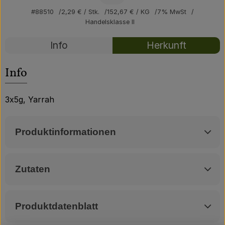
Über uns
#88510
2,29 €
/ Stk.
152,67 €
/ KG
7% MwSt
Handelsklasse II
Community
Rezepte
Info
Herkunft
Es wurden kei
Entdecke passende Rezepte
Info
3x5g, Yarrah
Produktinformationen
Zutaten
Produktdatenblatt