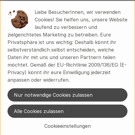
Liebe BesucherInnen, wir verwenden
Herkunft
Cookies! Sie helfen uns, unsere Website
laufend zu verbessern und
zielgerichtetes Marketing zu betreiben. Eure
Hersteller: Yarrah
Privatsphäre ist uns wichtig: Deshalb könnt ihr
selbstverständlich selbst entscheiden, welche
Niederlande
Daten ihr mit uns und unseren Partnern teilen
möchtet. Gemäß der EU-Richtlinie 2009/136/EG (E-
Privacy) könnt ihr eure Einwilligung jederzeit
Premium Petfood Brands B.V.
anpassen oder widerrufen.
NL 3851 GA ERMELO
Nur notwendige Cookies zulassen
Wir sind der Erste Tiernahrungsproduzent in den Niederlanden
mit einem kompletten Sortiment an biologischen Produkten.
Alle Cookies zulassen
Bereits seit 1992 verarbeiten wir ausschließlich Hühner, Rinder
und Puten, die ein besseres Leben hatten. Fleisch aus großen
Cookieeinstellungen
Mastbetrieben oder Masthühner wirst du bei uns nicht finden.
zur WebSite