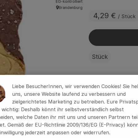
EG-kontrolliert
Brandenburg
, Herkunft:
4,29 €
/ Stück
Stück
#7055
4,29 €
/ Stück
Liebe BesucherInnen, wir verwenden Cookies! Sie he
uns, unsere Website laufend zu verbessern und
zielgerichtetes Marketing zu betreiben. Eure Privats
s wichtig: Deshalb könnt ihr selbstverständlich selbst
Rezepte
eiden, welche Daten ihr mit uns und unseren Partnern tei
t. Gemäß der EU-Richtlinie 2009/136/EG (E-Privacy) könn
ine passenden Rezepte gefunden.
inwilligung jederzeit anpassen oder widerrufen.