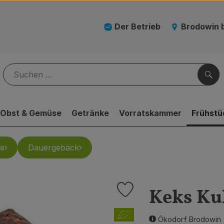
Der Betrieb
Brodowin 
Suc
Obst & Gemüse
Getränke
Vorratskammer
Frühstü
e
Dauergebäck
Keks Kuh
Produkt zu Favouriten hinzufü
, Verband:
Ökodorf Brodowin