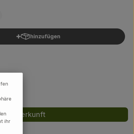
hinzufügen
Produkt zum Warenkorb hinzufügen
7% MwSt
lfen
phäre
Herkunft
len
t ihr