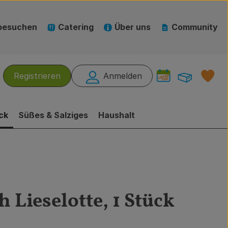
besuchen
Catering
Über uns
Community
Warenk
L
Registrieren
Anmelden
hen
ck
Süßes & Salziges
Haushalt
 Lieselotte, 1 Stück
gen