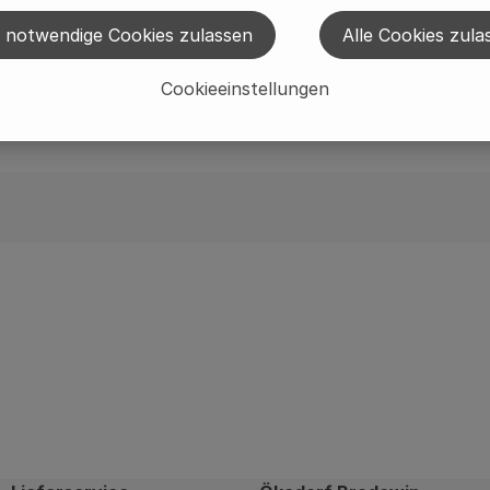
 notwendige Cookies zulassen
Alle Cookies zula
nblumenöl*, Wasser, Salz, Zitronensaftkonzentrat*), Ro
Cookieeinstellungen
ftkonzentrat*, Geliermittel: Pektin), Kuvertüre* (Rohroh