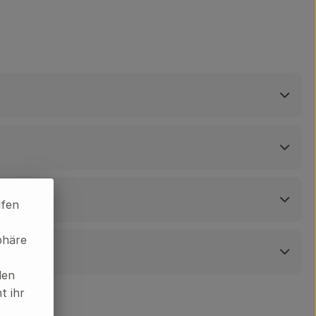
lfen
phäre
len
t ihr