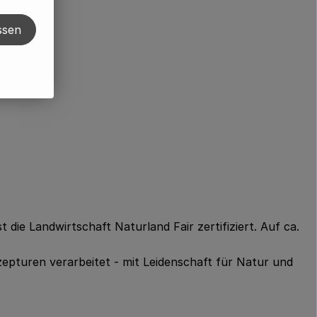
ssen
t die Landwirtschaft Naturland Fair zertifiziert. Auf ca.
pturen verarbeitet - mit Leidenschaft für Natur und