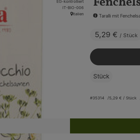
Fenchel
EG-kontrolliert
, Kontrollstelle:
IT-BIO-006
Italien
Taralli mit Fenchel
, Herkunft:
5,29 €
/ Stück
Stück
#35314
5,29 €
/ Stück
Rezepte
ine passenden Rezepte gefunden.