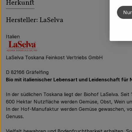
Herkunft
Nur
Hersteller: LaSelva
Italien
LaSelva Toskana Feinkost Vertriebs GmbH
D 82166 Gräfelfing
Bio mit italienischer Lebensart und Leidenschaft für
In der südlichen Toskana liegt der Biohof LaSelva. Seit 
600 Hektar Nutzfläche werden Gemüse, Obst, Wein un
In der Hof-Manufaktur werden Gemüse gewaschen, von H
Genuss.
Vielfalt bewahren und Bodenfruchtbarkeit erhalten. So