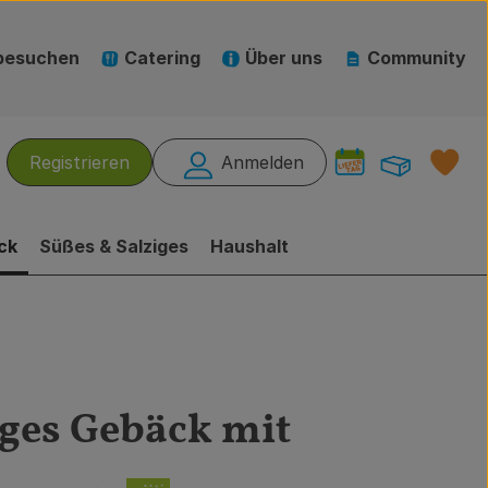
besuchen
Catering
Über uns
Community
Warenk
L
Registrieren
Anmelden
hen
ck
Süßes & Salziges
Haushalt
ges Gebäck mit
gen