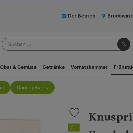
Der Betrieb
Brodowin 
Suc
Obst & Gemüse
Getränke
Vorratskammer
Frühstü
e
Dauergebäck
Knuspri
Produkt zu Favouriten hinzufü
, Verband: