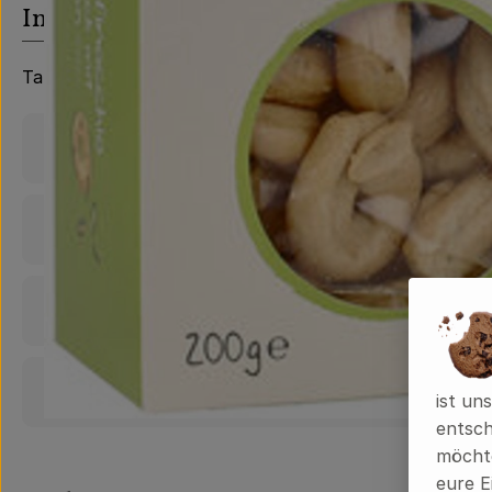
Info
Taralli mit Fenchelsamen 200g
Produktinformationen
Zutaten
Nährwert-Info
Produktdatenblatt
ist un
entsch
möchte
eure E