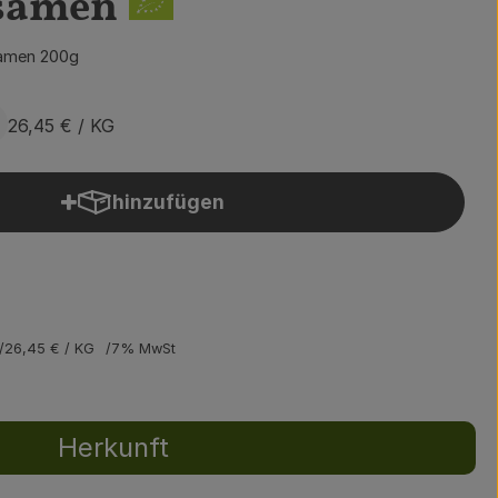
samen
samen 200g
26,45 €
/ KG
hinzufügen
Produkt zum Warenkorb hinzufügen
26,45 €
/ KG
7% MwSt
Herkunft