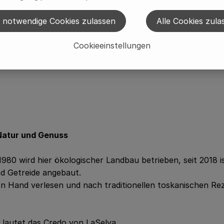
 notwendige Cookies zulassen
Alle Cookies zula
Cookieeinstellungen
 Natur und Genuss
1980 wird hier ökologischer Landbau betrieben, seit 2018 is
d Getreide angebaut.
and verlesen und nach traditionellen toskanischen Reze
 lautet das Credo von LaSelva.