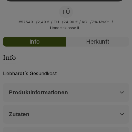
Über uns
TÜ
Community
#57549
2,49 €
/ TÜ
24,90 €
/ KG
7% MwSt
Handelsklasse II
Rezepte
Info
Herkunft
Es wurden kei
Entdecke passende Rezepte
Info
Liebhardt´s Gesundkost
Produktinformationen
Zutaten