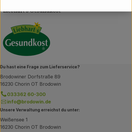
(Daten von Ecoinform)
Liebhart's Gesundkost
Du hast eine Frage zum Lieferservice?
Brodowiner Dorfstraße 89
16230 Chorin OT Brodowin
033362 60-300
info@brodowin.de
Unsere Verwaltung erreichst du unter:
Weißensee 1
16230 Chorin OT Brodowin