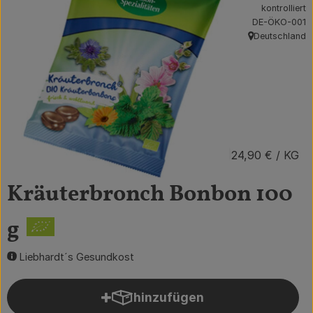
kontrolliert
Obst & Gemüse
, Kontrollstelle:
DE-ÖKO-001
Deutschland
, Herkunft:
Getränke
Vorratskammer
Frühstück
Süßes & Salziges
2,49 €
/ TÜ
24,90 €
/ KG
Haushalt
Kräuterbronch Bonbon 100
g
Der Betrieb
Brodowin besuchen
Liebhardt´s Gesundkost
Catering
hinzufügen
Produkt zum Warenkorb hin