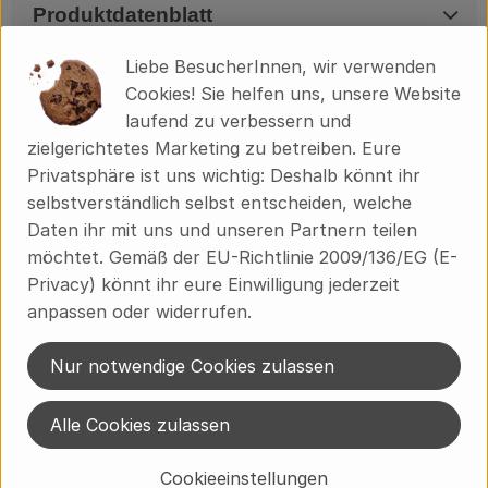
Produktdatenblatt
Liebe BesucherInnen, wir verwenden
Cookies! Sie helfen uns, unsere Website
Herkunft
laufend zu verbessern und
zielgerichtetes Marketing zu betreiben. Eure
Privatsphäre ist uns wichtig: Deshalb könnt ihr
Hersteller: Liebhart´s Gesundkost
selbstverständlich selbst entscheiden, welche
Daten ihr mit uns und unseren Partnern teilen
Deutschland
möchtet. Gemäß der EU-Richtlinie 2009/136/EG (E-
Privacy) könnt ihr eure Einwilligung jederzeit
anpassen oder widerrufen.
Liebhart´s Gesundkost GmbH & Co. KG
Nur notwendige Cookies zulassen
D 32758 Detmold
Alle Cookies zulassen
Kontrollnummer DE-ÖKO-001
http://www.liebharts-gesundkost.de/
Cookieeinstellungen