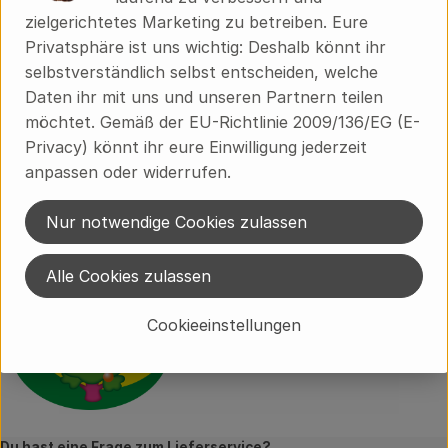
Produktdatenblatt
zielgerichtetes Marketing zu betreiben. Eure
Privatsphäre ist uns wichtig: Deshalb könnt ihr
selbstverständlich selbst entscheiden, welche
Daten ihr mit uns und unseren Partnern teilen
Herkunft
möchtet. Gemäß der EU-Richtlinie 2009/136/EG (E-
Privacy) könnt ihr eure Einwilligung jederzeit
Hersteller: CND
anpassen oder widerrufen.
Niederlande
Nur notwendige Cookies zulassen
Candy Tree
Alle Cookies zulassen
Cookieeinstellungen
Du hast eine Frage zum Lieferservice?