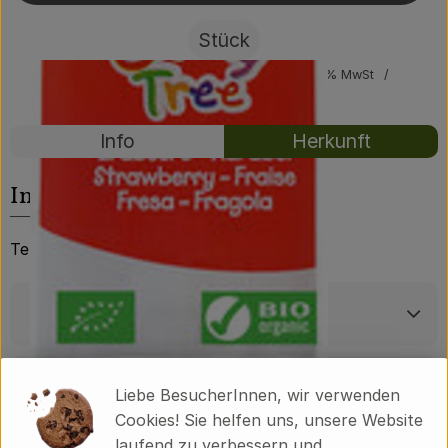
Über uns
Stück
Community
#57552
1,29 €
/ Stück
99,23 €
/ KG
7% MwSt
Handelsklasse II
Rezepte
Info
Herkunft
Es wurden kei
Entdecke passende Rezepte
Info
TerraSana
Produktinformationen
Zutaten
Liebe BesucherInnen, wir verwenden
Cookies! Sie helfen uns, unsere Website
laufend zu verbessern und