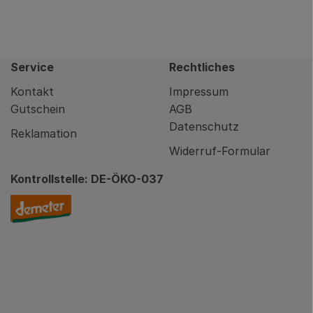
Service
Rechtliches
Kontakt
Impressum
Gutschein
AGB
Datenschutz
Reklamation
Widerruf-Formular
Kontrollstelle: DE-ÖKO-037
nity/brodowin-app.html
Externer Link zu https://www.demeter.de/