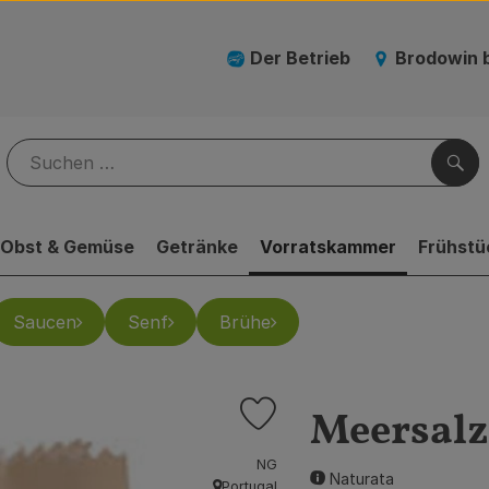
Der Betrieb
Brodowin 
Suc
Obst & Gemüse
Getränke
Vorratskammer
Frühstü
Saucen
Senf
Brühe
Meersalz,
Produkt zu Favouriten hinzufüge
, Verband:
NG
Naturata
Portugal