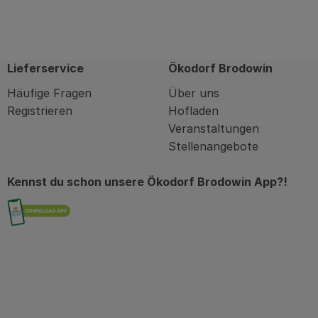
Lieferservice
Ökodorf Brodowin
Häufige Fragen
Über uns
Registrieren
Hofladen
Veranstaltungen
Stellenangebote
Kennst du schon unsere Ökodorf Brodowin App?!
Externer Link zu https://brodowin.de/commu
in
kodorfbrodowin
com/oekodorfbrodowin/?hl=de