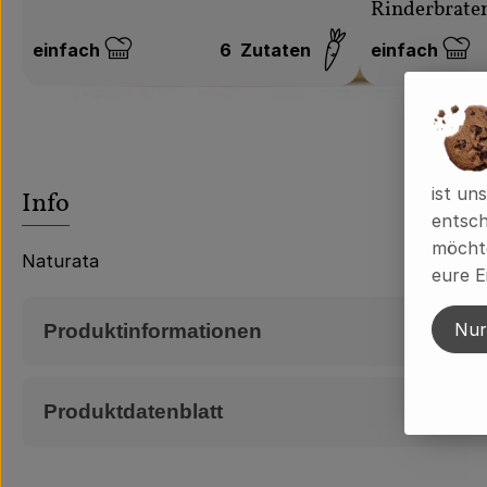
Rinderbraten
einfach
6
Zutaten
einfach
Schwierigkeit:
Schwierigkeit
ist un
Info
entsch
möchte
Naturata
eure E
Nur
Produktinformationen
Produktdatenblatt