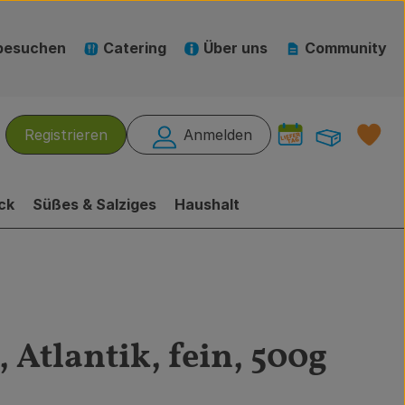
besuchen
Catering
Über uns
Community
Warenk
L
Registrieren
Anmelden
hen
ck
Süßes & Salziges
Haushalt
 Atlantik, fein, 500g
n