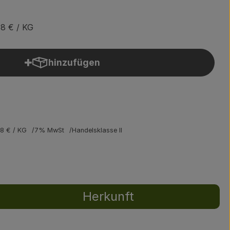
78 €
/ KG
hinzufügen
Produkt zum Warenkorb hinzufügen
78 €
/ KG
7% MwSt
Handelsklasse II
Herkunft