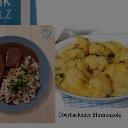
riten hinzufügen
Rezept zu Favouriten hinzufügen
Überbackener Blumenkohl