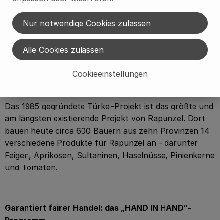
Das größte Rapunzel Anbauprojekt: Bio aus der
Nur notwendige Cookies zulassen
Türkei
Als Bio-Pionier setzt sich Rapunzel von Anfang an für
Alle Cookies zulassen
die Förderung der ökologischen Landwirtschaft ein. Aus
Cookieeinstellungen
dieser Aufbauarbeit sind eigene Anbauprojekte in der
Türkei und auf der ganzen Welt entstanden.
Das 1985 gegründete Türkei-Projekt ist das größte und
am längsten existierende Projekt von Rapunzel. Dort
bauen heute circa 600 Bauern aus zehn Provinzen 14
verschiedene Produkte für Rapunzel an - darunter
Feigen, Aprikosen, Sultaninen, Haselnüsse, Pinienkerne
und Tomaten.
Garantiert fairer Handel: das „HAND IN HAND“-