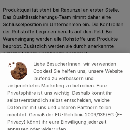
Produktqualität steht bei Rapunzel an erster Stelle.
Das Qualitätssicherungs-Team nimmt daher eine
Schlüsselposition im Unternehmen ein. Die Kontrollen
der Rohstoffe beginnen bereits auf dem Feld. Bei
Wareneingang werden alle Rohstoffe und Produkte
beprobt. Zusätzlich werden sie durch anerkannte
externe Labors unabhängig analysiert.
Liebe BesucherInnen, wir verwenden
Wie schon zu Beginn liegen Rapunzel auch heute die
Cookies! Sie helfen uns, unsere Website
persönlichen Kontakte zu den Lieferanten und
laufend zu verbessern und
langfristige Partnerschaften besonders am Herzen.
zielgerichtetes Marketing zu betreiben. Eure
Besuche vor Ort, Beratung durch eigene Agrar-
Privatsphäre ist uns wichtig: Deshalb könnt ihr
Ingenieure und der rege Austausch miteinander sichern
selbstverständlich selbst entscheiden, welche
die einwandfreie Qualität der Rohstoffe ab. Das schafft
Daten ihr mit uns und unseren Partnern teilen
Transparenz - vom Feld bis zum Teller des
möchtet. Gemäß der EU-Richtlinie 2009/136/EG (E-
Verbrauchers.
Privacy) könnt ihr eure Einwilligung jederzeit
anpassen oder widerrufen.