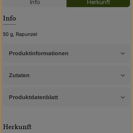
Über uns
Info
Herkunft
Es wurden kei
Entdecke passende Rezepte
Community
Info
50 g, Rapunzel
Produktinformationen
Zutaten
Produktdatenblatt
Herkunft