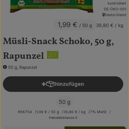
kontrolliert
Obst & Gemüse
, Kontrollstelle:
DE-ÖKO-001
Deutschland
, Herkunft:
Getränke
1,99 €
/ 50 g
39,80 €
/ kg
Vorratskammer
Müsli-Snack Schoko, 50 g,
Frühstück
Rapunzel
Süßes & Salziges
50 g, Rapunzel
Haushalt
hinzufügen
Produkt zum Warenkorb hin
Der Betrieb
50 g
Brodowin besuchen
#56754
1,99 €
/ 50 g
39,80 €
/ kg
7% MwSt
Catering
Handelsklasse II
Rezepte