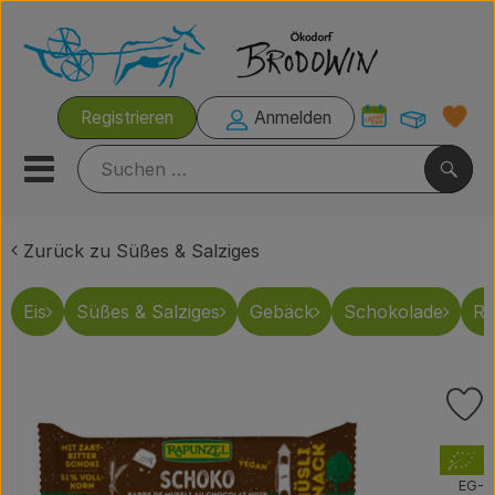
Warenk
Registrieren
Anmelden
Link
Mobiles Menu öffnen oder s
Such
Zurück zu Süßes & Salziges
Italienische Wochen
Eis
Süßes & Salziges
Gebäck
Schokolade
Ri
Rezeptkisten
Brodowiner Produkte
P
Wir empfehlen
, Verband:
Kühltheke
EG-