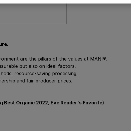
ure.
ronment are the pillars of the values at MANI®.
urable but also on ideal factors.
ethods, resource-saving processing,
ership and fair producer prices.
g Best Organic 2022, Eve Reader's Favorite)