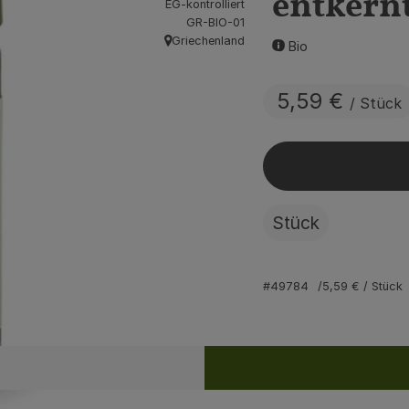
entkernt
EG-kontrolliert
, Kontrollstelle:
GR-BIO-01
Griechenland
Bio
, Herkunft:
5,59 €
/ Stück
Stück
#49784
5,59 €
/ Stück
Rezepte
ine passenden Rezepte gefunden.