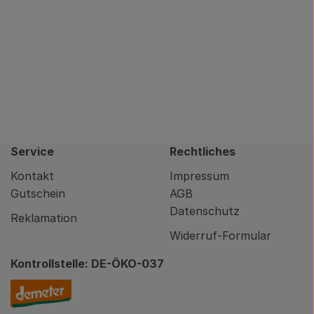
Service
Rechtliches
Kontakt
Impressum
Gutschein
AGB
Datenschutz
Reklamation
Widerruf-Formular
Kontrollstelle: DE-ÖKO-037
nity/brodowin-app.html
Externer Link zu https://www.demeter.de/