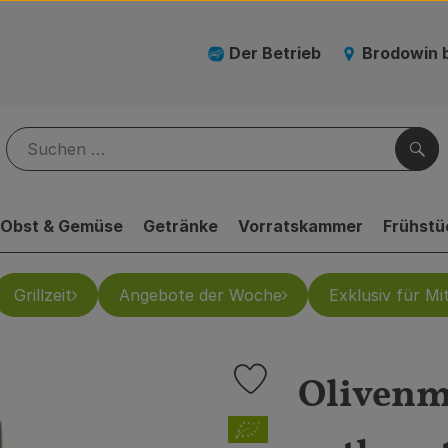
Der Betrieb
Brodowin 
Suc
Obst & Gemüse
Getränke
Vorratskammer
Frühstü
Grillzeit
Angebote der Woche
Exklusiv für Mit
Olivenmi
Produkt zu Favouriten hinzuf
, Verband: