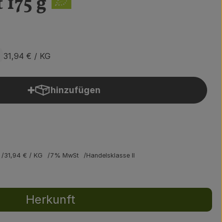
 175 g
31,94 €
/ KG
hinzufügen
Produkt zum Warenkorb hinzufügen
31,94 €
/ KG
7% MwSt
Handelsklasse II
Herkunft