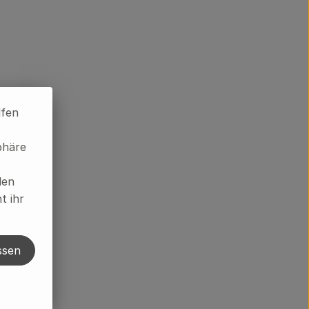
lfen
phäre
len
t ihr
ssen