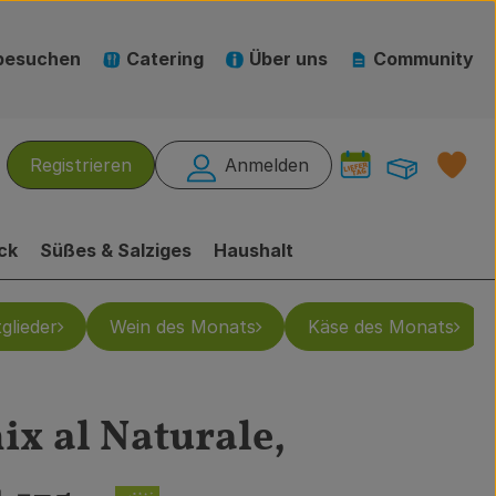
besuchen
Catering
Über uns
Community
Warenk
L
Registrieren
Anmelden
hen
ck
Süßes & Salziges
Haushalt
glieder
Wein des Monats
Käse des Monats
x al Naturale,
ügen