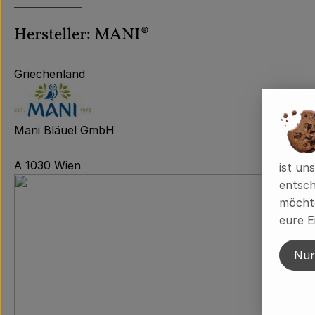
Hersteller: MANI®
Griechenland
Mani Bläuel GmbH
A 1030 Wien
ist un
entsch
möchte
eure E
Nur