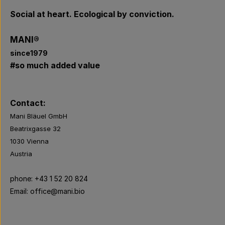
Social at heart. Ecological by conviction.
MANI®
since1979
#so much added value
Contact:
Mani Bläuel GmbH
Beatrixgasse 32
1030
Vienna
Austria
phone: +43 1 52 20 824
Email: office@mani.bio