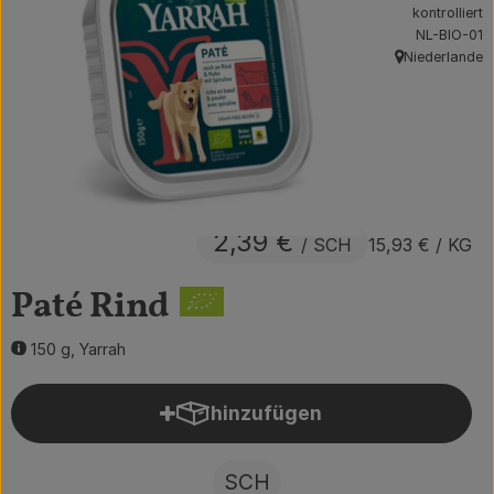
kontrolliert
Obst & Gemüse
, Kontrollstel
NL-BIO-01
Niederlande
, Herkunft:
Getränke
Vorratskammer
Frühstück
Süßes & Salziges
2,39 €
/ SCH
15,93 €
/ KG
Haushalt
Paté Rind
150 g, Yarrah
Der Betrieb
Brodowin besuchen
hinzufügen
Produkt zum Warenkorb hin
Catering
SCH