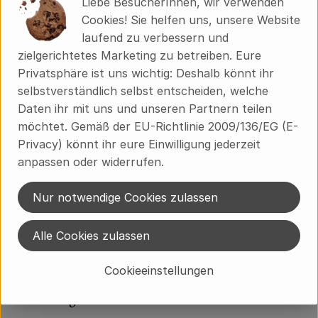
Liebe BesucherInnen, wir verwenden
Cookies! Sie helfen uns, unsere Website
Hersteller: Yarrah
laufend zu verbessern und
zielgerichtetes Marketing zu betreiben. Eure
Niederlande
Privatsphäre ist uns wichtig: Deshalb könnt ihr
selbstverständlich selbst entscheiden, welche
Daten ihr mit uns und unseren Partnern teilen
Premium Petfood Brands B.V.
möchtet. Gemäß der EU-Richtlinie 2009/136/EG (E-
Privacy) könnt ihr eure Einwilligung jederzeit
NL 3851 GA ERMELO
anpassen oder widerrufen.
Wir sind der Erste Tiernahrungsproduzent in den Niederlanden
mit einem kompletten Sortiment an biologischen Produkten.
Nur notwendige Cookies zulassen
Bereits seit 1992 verarbeiten wir ausschließlich Hühner, Rinder
und Puten, die ein besseres Leben hatten. Fleisch aus großen
Alle Cookies zulassen
Mastbetrieben oder Masthühner wirst du bei uns nicht finden.
zur WebSite
Cookieeinstellungen
(Daten von Ecoinform)
Yarrah Organic Petfood