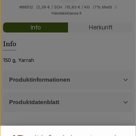
Über uns
#88512
2,39 €
/ SCH
15,93 €
/ KG
7% MwSt
Handelsklasse II
Community
Rezepte
Info
Herkunft
Es wurden kei
Entdecke passende Rezepte
Info
150 g, Yarrah
Produktinformationen
Produktdatenblatt
Herkunft