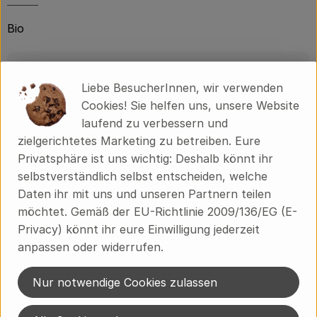
Über uns
Bio
Community
Produktinformationen
Liebe BesucherInnen, wir verwenden
Cookies! Sie helfen uns, unsere Website
laufend zu verbessern und
Herkunft
zielgerichtetes Marketing zu betreiben. Eure
Privatsphäre ist uns wichtig: Deshalb könnt ihr
selbstverständlich selbst entscheiden, welche
Hersteller: diverse
Daten ihr mit uns und unseren Partnern teilen
möchtet. Gemäß der EU-Richtlinie 2009/136/EG (E-
Spanien
Privacy) könnt ihr eure Einwilligung jederzeit
anpassen oder widerrufen.
Du hast eine Frage zum Lieferservice?
Brodowiner Dorfstraße 89
Nur notwendige Cookies zulassen
16230 Chorin OT Brodowin
033362 60-300