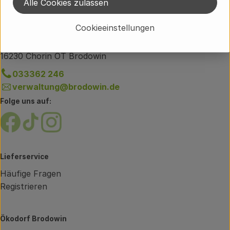
Alle Cookies zulassen
info@brodowin.de
Unsere Verwaltung erreichst du unter:
Cookieeinstellungen
Weißensee 1
16230 Chorin OT Brodowin
033362 246
verwaltung@brodowin.de
Folge uns auf:
Externer Link zu https://www.facebook.com/brodow
Externer Link zu https://www.tiktok.com/@oe
Externer Link zu https://www.instagram.
Lieferservice
Häufige Fragen
Registrieren
Ökodorf Brodowin