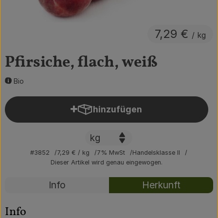
Obst & Gemüse
7,29 €
Getränke
/ kg
Vorratskammer
Pfirsiche, flach, weiß
Frühstück
Bio
Süßes & Salziges
hinzufügen
Produkt zum Warenkorb hin
Haushalt
#3852
7,29 €
/ kg
7% MwSt
Handelsklasse II
Der Betrieb
Dieser Artikel wird genau eingewogen.
Brodowin besuchen
Rezepte
Info
Herkunft
Es wurden kei
Entdecke passende Rezepte
Catering
Info