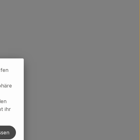
lfen
phäre
len
t ihr
ssen