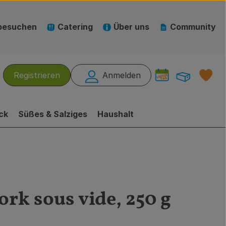
besuchen
Catering
Über uns
Community
Warenk
L
Registrieren
Anmelden
hen
ck
Süßes & Salziges
Haushalt
ork sous vide, 250 g
gen