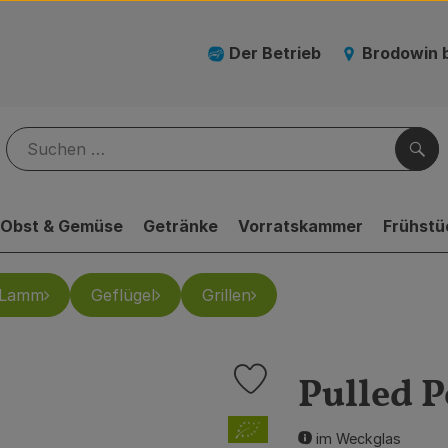
Der Betrieb
Brodowin 
Suc
Obst & Gemüse
Getränke
Vorratskammer
Frühstü
Lamm
Geflügel
Grillen
Pulled P
Produkt zu Favouriten hinzufü
, Verband:
im Weckglas