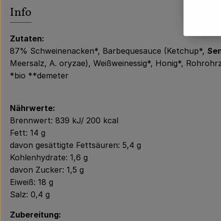
Info
Zutaten:
87% Schweinenacken*, Barbequesauce (Ketchup*,
Se
Meersalz, A. oryzae), Weißweinessig*, Honig*, Rohroh
*bio **demeter
Nährwerte:
Brennwert: 839 kJ/ 200 kcal
Fett: 14 g
davon gesättigte Fettsäuren: 5,4 g
Kohlenhydrate: 1,6 g
davon Zucker: 1,5 g
Eiweiß: 18 g
Salz: 0,4 g
Zubereitung: