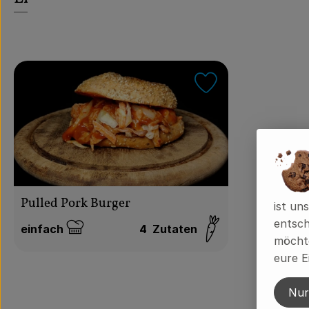
Rezept zu Favou
Pulled Pork Burger
ist un
entsch
einfach
4
Zutaten
Schwierigkeit:
möchte
eure E
Nur