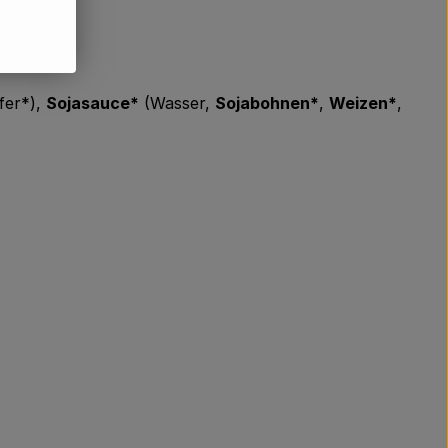
fer*),
Sojasauce*
(Wasser,
Sojabohnen*
,
Weizen*
,