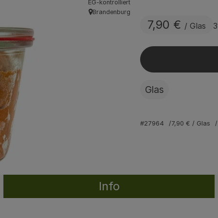
EG-kontrolliert
Brandenburg
, Herkunft:
7,90 €
/ Glas
3
Glas
#27964
7,90 €
/ Glas
Info