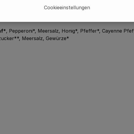
Cookieeinstellungen
nf*
, Pepperoni*, Meersalz, Honig*, Pfeffer*, Cayenne Pfef
rzucker**, Meersalz, Gewürze*