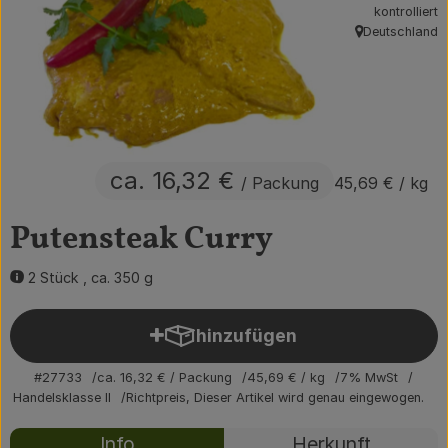
kontrolliert
Obst & Gemüse
Deutschland
, Herkunft:
Getränke
Vorratskammer
Frühstück
ca. 16,32 €
/ Packung
45,69 €
/ kg
Süßes & Salziges
Putensteak Curry
Haushalt
2 Stück , ca. 350 g
Der Betrieb
hinzufügen
Produkt zum Warenkorb hin
Brodowin besuchen
#27733
ca. 16,32 €
/ Packung
45,69 €
/ kg
7% MwSt
Handelsklasse II
Richtpreis,
Dieser Artikel wird genau eingewogen.
Catering
Rezepte
Info
Herkunft