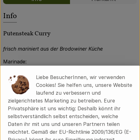
Über uns
Es wurden kei
Entdecke passende Rezepte
Info
Community
Putensteak Curry
frisch mariniert aus der Brodowiner Küche
Marinade:
Joghurt
*, Mangopüree*, Curry*, Ingwer*, Knoblauch*,
Liebe BesucherInnen, wir verwenden
Curryblätter*, Salz, Pfeffer*.
Cookies! Sie helfen uns, unsere Website
laufend zu verbessern und
zielgerichtetes Marketing zu betreiben. Eure
*kontrolliert biologisch
Privatsphäre ist uns wichtig: Deshalb könnt ihr
selbstverständlich selbst entscheiden, welche
Daten ihr mit uns und unseren Partnern teilen
Produktinformationen
möchtet. Gemäß der EU-Richtlinie 2009/136/EG (E-
Privacy) könnt ihr eure Einwilligung jederzeit