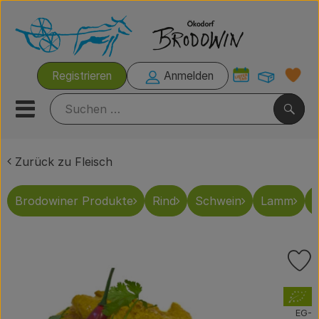
Warenk
Registrieren
Anmelden
Link
Mobiles Menu öffnen oder s
Such
Zurück zu Fleisch
Grillzeit
Brodowiner Produkte
Rind
Schwein
Lamm
G
Rezeptkisten
Brodowiner Produkte
P
Wir empfehlen
, Verband:
Kühltheke
EG-