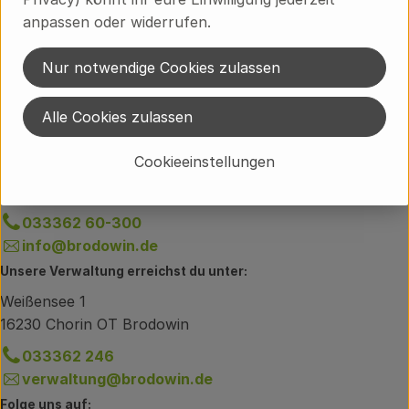
anpassen oder widerrufen.
Herkunft
Nur notwendige Cookies zulassen
Deutschland
Alle Cookies zulassen
Du hast eine Frage zum Lieferservice?
Cookieeinstellungen
Brodowiner Dorfstraße 89
16230 Chorin OT Brodowin
033362 60-300
info@brodowin.de
Unsere Verwaltung erreichst du unter:
Weißensee 1
16230 Chorin OT Brodowin
033362 246
verwaltung@brodowin.de
Folge uns auf: